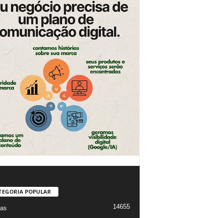
TEGORIA POPULAR
14655
ias