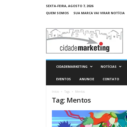
SEXTA-FEIRA, AGOSTO 7, 2026
QUEM SOMOS
SUA MARCA VAI VIRAR NOTÍCIA
C
i
d
a
d
e
M
CIDADEMARKETING
NOTÍCIAS
a
r
EVENTOS
ANUNCIE
CONTATO
k
e
Início
Tags
Mentos
t
Tag: Mentos
i
n
g