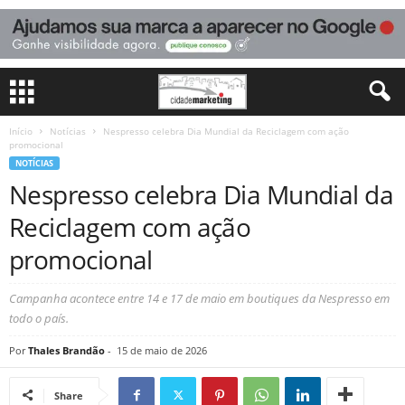
Início
Notícias
Nespresso celebra Dia Mundial da Reciclagem com ação
promocional
NOTÍCIAS
Nespresso celebra Dia Mundial da
Reciclagem com ação
promocional
Campanha acontece entre 14 e 17 de maio em boutiques da Nespresso em
todo o país.
Por
Thales Brandão
-
15 de maio de 2026
Share