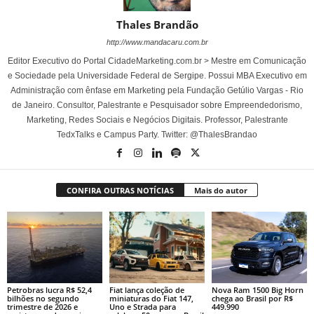
Thales Brandão
http://www.mandacaru.com.br
Editor Executivo do Portal CidadeMarketing.com.br > Mestre em Comunicação
e Sociedade pela Universidade Federal de Sergipe. Possui MBA Executivo em
Administração com ênfase em Marketing pela Fundação Getúlio Vargas - Rio
de Janeiro. Consultor, Palestrante e Pesquisador sobre Empreendedorismo,
Marketing, Redes Sociais e Negócios Digitais. Professor, Palestrante
TedxTalks e Campus Party. Twitter: @ThalesBrandao
CONFIRA OUTRAS NOTÍCIAS
Mais do autor
Petrobras lucra R$ 52,4
Fiat lança coleção de
Nova Ram 1500 Big Horn
bilhões no segundo
miniaturas do Fiat 147,
chega ao Brasil por R$
trimestre de 2026 e
Uno e Strada para
449.990