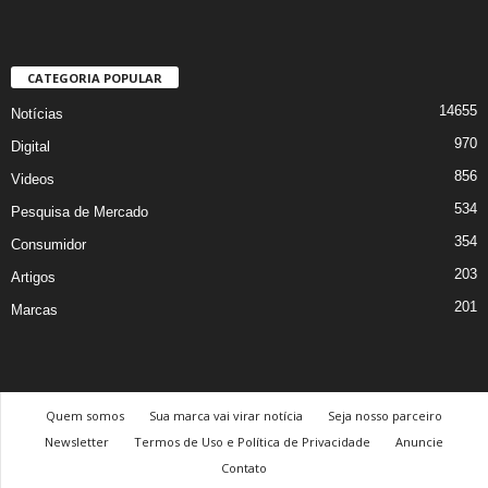
CATEGORIA POPULAR
14655
Notícias
970
Digital
856
Videos
534
Pesquisa de Mercado
354
Consumidor
203
Artigos
201
Marcas
Quem somos
Sua marca vai virar notícia
Seja nosso parceiro
Newsletter
Termos de Uso e Política de Privacidade
Anuncie
Contato