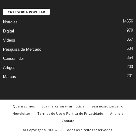
CATEGORIA POPULAR
14656
Notícias
970
Digital
857
Videos
534
Pesquisa de Mercado
354
Consumidor
203
Artigos
201
Marcas
Quem somos
Sua marca vai virar notícia
Seja nosso parceiro
Newsletter
Termos de Uso e Política de Privacidade
Anuncie
Contato
© Copyright © 2008-2026. Todos os direitos reservados.