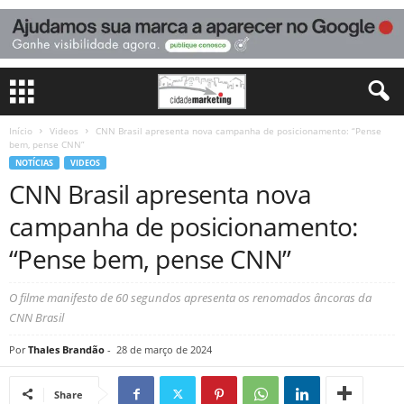
Início
Videos
CNN Brasil apresenta nova campanha de posicionamento: “Pense
bem, pense CNN”
NOTÍCIAS
VIDEOS
CNN Brasil apresenta nova
campanha de posicionamento:
“Pense bem, pense CNN”
O filme manifesto de 60 segundos apresenta os renomados âncoras da
CNN Brasil
Por
Thales Brandão
-
28 de março de 2024
Share