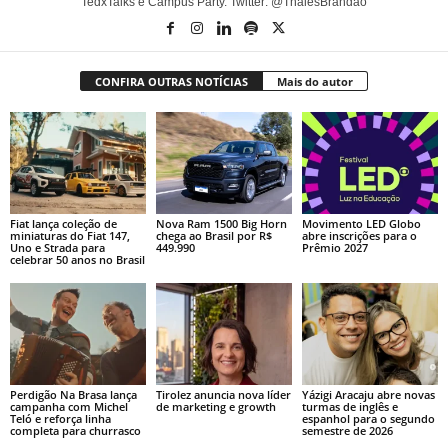
TedxTalks e Campus Party. Twitter: @ThalesBrandao
CONFIRA OUTRAS NOTÍCIAS
Mais do autor
Fiat lança coleção de
Nova Ram 1500 Big Horn
Movimento LED Globo
miniaturas do Fiat 147,
chega ao Brasil por R$
abre inscrições para o
Uno e Strada para
449.990
Prêmio 2027
celebrar 50 anos no Brasil
Perdigão Na Brasa lança
Tirolez anuncia nova líder
Yázigi Aracaju abre novas
campanha com Michel
de marketing e growth
turmas de inglês e
Teló e reforça linha
espanhol para o segundo
completa para churrasco
semestre de 2026