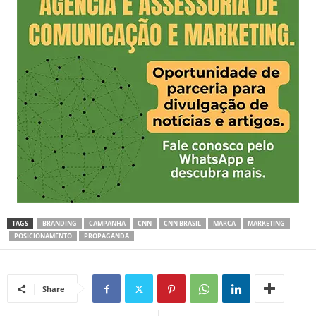
TAGS
BRANDING
CAMPANHA
CNN
CNN BRASIL
MARCA
MARKETING
POSICIONAMENTO
PROPAGANDA
Share