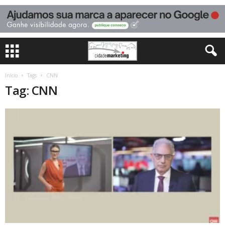
Início
Tags
CNN
Tag: CNN