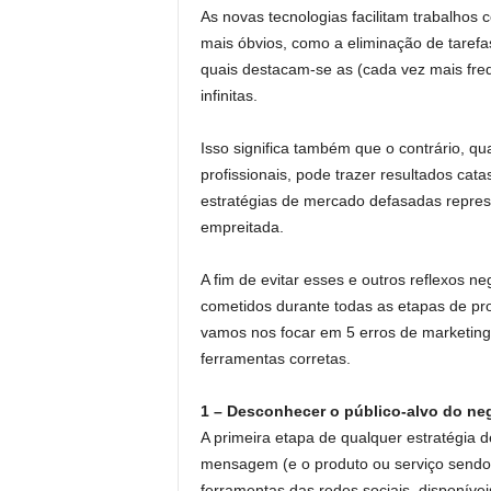
As novas tecnologias facilitam trabalhos
mais óbvios, como a eliminação de tarefas
quais destacam-se as (cada vez mais freque
infinitas.
Isso significa também que o contrário, q
profissionais, pode trazer resultados ca
estratégias de mercado defasadas represe
empreitada.
A fim de evitar esses e outros reflexos ne
cometidos durante todas as etapas de proj
vamos nos focar em 5 erros de marketin
ferramentas corretas.
1 – Desconhecer o público-alvo do ne
A primeira etapa de qualquer estratégia 
mensagem (e o produto ou serviço sendo of
ferramentas das redes sociais, disponíve