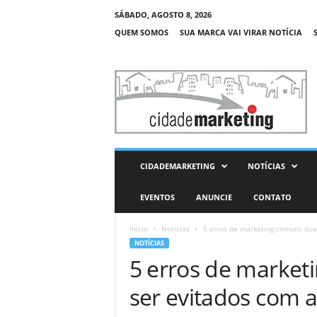
SÁBADO, AGOSTO 8, 2026
QUEM SOMOS
SUA MARCA VAI VIRAR NOTÍCIA
C
i
d
a
d
e
M
CIDADEMARKETING
NOTÍCIAS
a
r
EVENTOS
ANUNCIE
CONTATO
k
e
Início
Notícias
5 erros de marketing comuns que
t
NOTÍCIAS
i
5 erros de marke
n
g
ser evitados com a