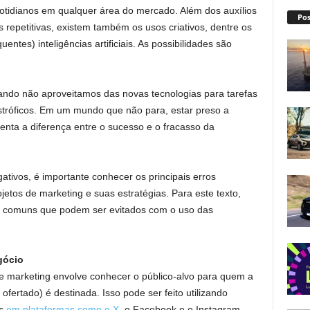
 cotidianos em qualquer área do mercado. Além dos auxílios
Pos
 repetitivas, existem também os usos criativos, dentre os
ntes) inteligências artificiais. As possibilidades são
uando não aproveitamos das novas tecnologias para tarefas
tastróficos. Em um mundo que não para, estar preso a
nta a diferença entre o sucesso e o fracasso da
gativos, é importante conhecer os principais erros
etos de marketing e suas estratégias. Para este texto,
g comuns que podem ser evitados com o uso das
gócio
de marketing envolve conhecer o público-alvo para quem a
ertado) é destinada. Isso pode ser feito utilizando
is
em plataformas como o X
, o Facebook e o Instagram.