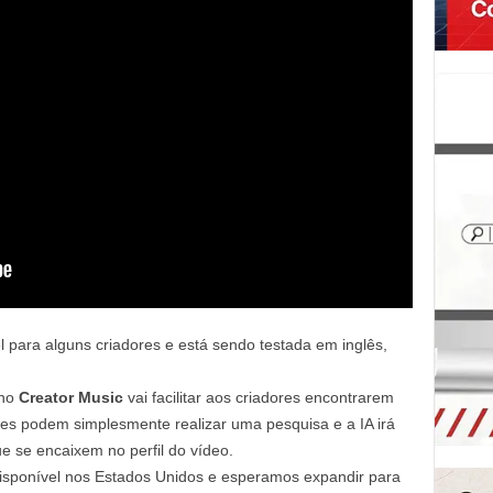
l para alguns criadores e está sendo testada em inglês,
 no
Creator Music
vai facilitar aos criadores encontrarem
les podem simplesmente realizar uma pesquisa e a IA irá
ue se encaixem no perfil do vídeo.
disponível nos Estados Unidos e esperamos expandir para