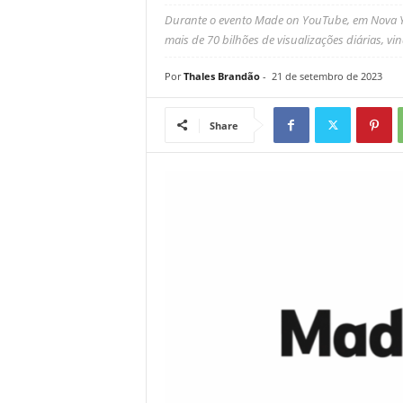
Durante o evento Made on YouTube, em Nova Y
mais de 70 bilhões de visualizações diárias, v
Por
Thales Brandão
-
21 de setembro de 2023
Share