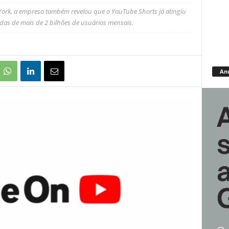
ork, a empresa também revelou que o YouTube Shorts já atingiu
indas de mais de 2 bilhões de usuários mensais.
An