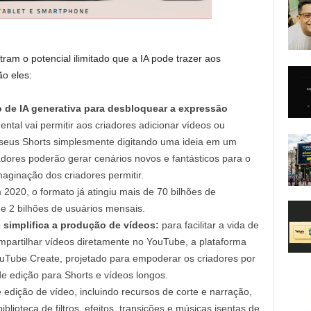
ram o potencial ilimitado que a IA pode trazer aos
ão eles:
o de IA generativa para desbloquear a expressão
ntal vai permitir aos criadores adicionar vídeos ou
 seus Shorts simplesmente digitando uma ideia em um
adores poderão gerar cenários novos e fantásticos para o
maginação dos criadores permitir.
020, o formato já atingiu mais de 70 bilhões de
de 2 bilhões de usuários mensais.
simplifica a produção de vídeos:
para facilitar a vida de
mpartilhar vídeos diretamente no YouTube, a plataforma
Tube Create, projetado para empoderar os criadores por
e edição para Shorts e vídeos longos.
 edição de vídeo, incluindo recursos de corte e narração,
lioteca de filtros, efeitos, transições e músicas isentas de