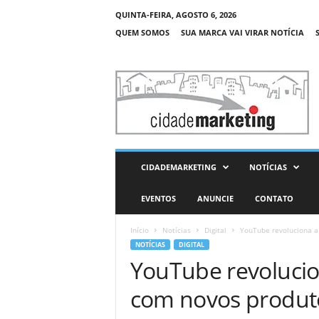
QUINTA-FEIRA, AGOSTO 6, 2026
QUEM SOMOS
SUA MARCA VAI VIRAR NOTÍCIA
C
i
d
a
d
e
M
CIDADEMARKETING
NOTÍCIAS
a
r
EVENTOS
ANUNCIE
CONTATO
k
e
Início
Notícias
Digital
YouTube revoluciona a 
t
NOTÍCIAS
DIGITAL
i
YouTube revolucio
n
g
com novos produtos 