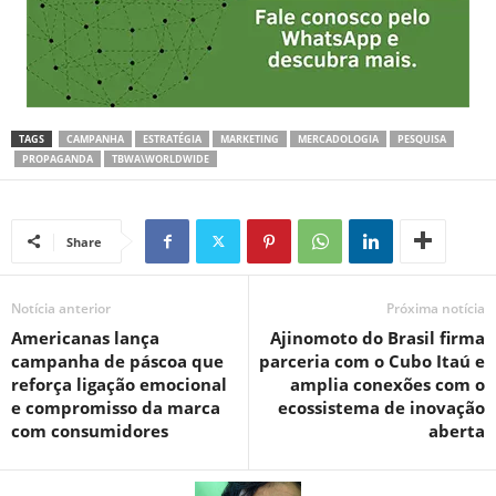
TAGS
CAMPANHA
ESTRATÉGIA
MARKETING
MERCADOLOGIA
PESQUISA
PROPAGANDA
TBWA\WORLDWIDE
Share
Notícia anterior
Próxima notícia
Americanas lança
Ajinomoto do Brasil firma
campanha de páscoa que
parceria com o Cubo Itaú e
reforça ligação emocional
amplia conexões com o
e compromisso da marca
ecossistema de inovação
com consumidores
aberta