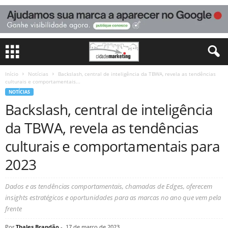
Início
Notícias
Backslash, central de inteligência da TBWA, revela as tendências
culturais e comportamentais...
NOTÍCIAS
Backslash, central de inteligência
da TBWA, revela as tendências
culturais e comportamentais para
2023
Dados e as tendências comportamentais, chamadas de Edges, oferecem
insights estratégicos e oportunidades para as marcas no ano que vem pela
frente
Por
Thales Brandão
-
17 de março de 2023