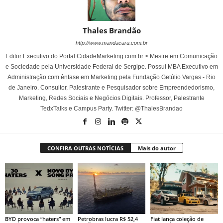
Thales Brandão
http://www.mandacaru.com.br
Editor Executivo do Portal CidadeMarketing.com.br > Mestre em Comunicação
e Sociedade pela Universidade Federal de Sergipe. Possui MBA Executivo em
Administração com ênfase em Marketing pela Fundação Getúlio Vargas - Rio
de Janeiro. Consultor, Palestrante e Pesquisador sobre Empreendedorismo,
Marketing, Redes Sociais e Negócios Digitais. Professor, Palestrante
TedxTalks e Campus Party. Twitter: @ThalesBrandao
CONFIRA OUTRAS NOTÍCIAS
Mais do autor
BYD provoca “haters” em
Petrobras lucra R$ 52,4
Fiat lança coleção de