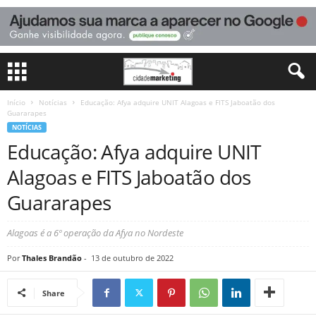
Início
Notícias
Educação: Afya adquire UNIT Alagoas e FITS Jaboatão dos
Guararapes
NOTÍCIAS
Educação: Afya adquire UNIT
Alagoas e FITS Jaboatão dos
Guararapes
Alagoas é a 6º operação da Afya no Nordeste
Por
Thales Brandão
-
13 de outubro de 2022
Share