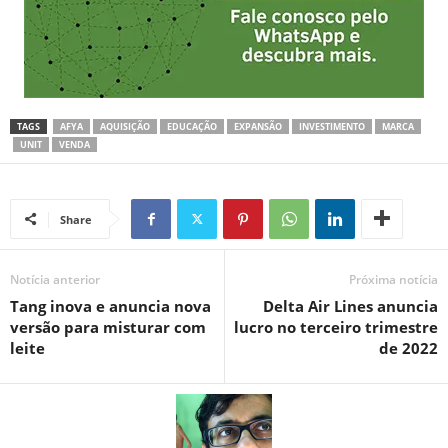
TAGS
AFYA
AQUISIÇÃO
EDUCAÇÃO
EXPANSÃO
INVESTIMENTO
MARCA
UNIT
VENDA
Share
Notícia anterior
Próxima notícia
Tang inova e anuncia nova
Delta Air Lines anuncia
versão para misturar com
lucro no terceiro trimestre
leite
de 2022