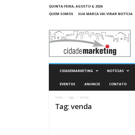
QUINTA-FEIRA, AGOSTO 6, 2026
QUEM SOMOS
SUA MARCA VAI VIRAR NOTÍCIA
C
i
d
a
d
e
M
CIDADEMARKETING
NOTÍCIAS
a
r
EVENTOS
ANUNCIE
CONTATO
k
e
Início
Tags
Venda
t
Tag: venda
i
n
g