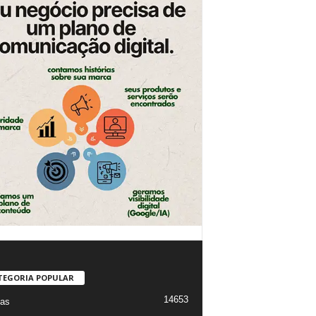
TEGORIA POPULAR
14653
ias