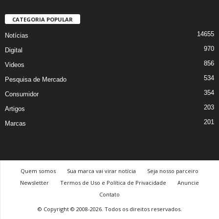
CATEGORIA POPULAR
14655
Notícias
970
Digital
856
Videos
534
Pesquisa de Mercado
354
Consumidor
203
Artigos
201
Marcas
Quem somos
Sua marca vai virar notícia
Seja nosso parceiro
Newsletter
Termos de Uso e Política de Privacidade
Anuncie
Contato
© Copyright © 2008-2026. Todos os direitos reservados.