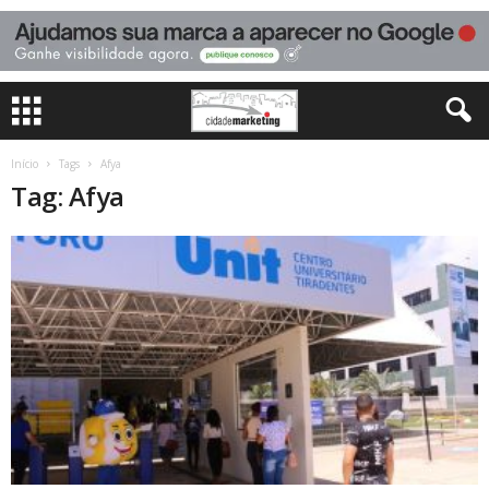
Início
Tags
Afya
Tag: Afya