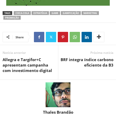
TAGS
COCA-COLA
ESTRATÉGIA
GAME
GAMIFICAÇÃO
MARKETING
PROMOÇÃO
Share
Notícia anterior
Próxima notícia
Allegra e Targifor+C
BRF integra índice carbono
apresentam campanha
eficiente da B3
com investimento digital
Thales Brandão