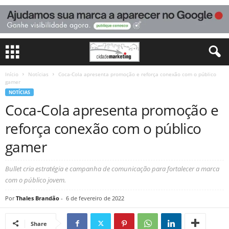
Início
Notícias
Coca-Cola apresenta promoção e reforça conexão com o público
gamer
NOTÍCIAS
Coca-Cola apresenta promoção e
reforça conexão com o público
gamer
Bullet cria estratégia e campanha de comunicação para fortalecer a marca
com o público jovem.
Por
Thales Brandão
-
6 de fevereiro de 2022
Share