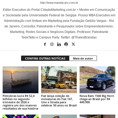
http://www.mandacaru.com.br
Editor Executivo do Portal CidadeMarketing.com.br > Mestre em Comunicação
e Sociedade pela Universidade Federal de Sergipe. Possui MBA Executivo em
Administração com ênfase em Marketing pela Fundação Getúlio Vargas - Rio
de Janeiro. Consultor, Palestrante e Pesquisador sobre Empreendedorismo,
Marketing, Redes Sociais e Negócios Digitais. Professor, Palestrante
TedxTalks e Campus Party. Twitter: @ThalesBrandao
CONFIRA OUTRAS NOTÍCIAS
Mais do autor
Petrobras lucra R$ 52,4
Fiat lança coleção de
Nova Ram 1500 Big Horn
bilhões no segundo
miniaturas do Fiat 147,
chega ao Brasil por R$
trimestre de 2026 e
Uno e Strada para
449.990
registra um dos maiores
celebrar 50 anos no Brasil
resultados de sua história