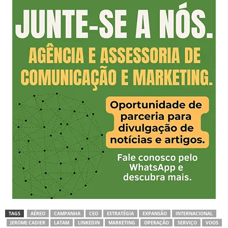
TAGS
AÉREO
CAMPANHA
CEO
ESTRATÉGIA
EXPANSÃO
INTERNACIONAL
JEROME CADIER
LATAM
LINKEDIN
MARKETING
OPERAÇÃO
SERVIÇO
VOOS