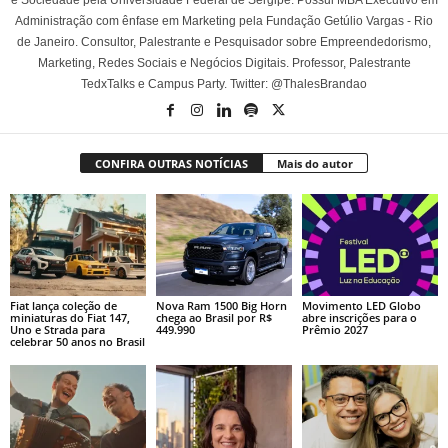
Administração com ênfase em Marketing pela Fundação Getúlio Vargas - Rio
de Janeiro. Consultor, Palestrante e Pesquisador sobre Empreendedorismo,
Marketing, Redes Sociais e Negócios Digitais. Professor, Palestrante
TedxTalks e Campus Party. Twitter: @ThalesBrandao
CONFIRA OUTRAS NOTÍCIAS
Mais do autor
Fiat lança coleção de
Nova Ram 1500 Big Horn
Movimento LED Globo
miniaturas do Fiat 147,
chega ao Brasil por R$
abre inscrições para o
Uno e Strada para
449.990
Prêmio 2027
celebrar 50 anos no Brasil