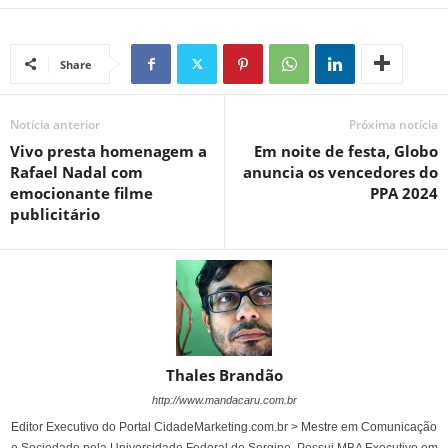
Share
Notícia anterior
Próxima notícia
Vivo presta homenagem a
Em noite de festa, Globo
Rafael Nadal com
anuncia os vencedores do
emocionante filme
PPA 2024
publicitário
Thales Brandão
http://www.mandacaru.com.br
Editor Executivo do Portal CidadeMarketing.com.br > Mestre em Comunicação
e Sociedade pela Universidade Federal de Sergipe. Possui MBA Executivo em