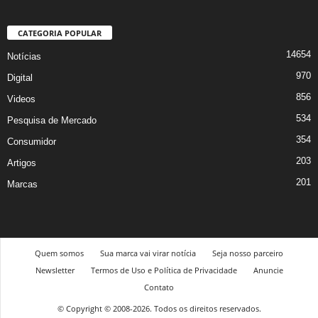
CATEGORIA POPULAR
14654
Notícias
970
Digital
856
Videos
534
Pesquisa de Mercado
354
Consumidor
203
Artigos
201
Marcas
Quem somos
Sua marca vai virar notícia
Seja nosso parceiro
Newsletter
Termos de Uso e Política de Privacidade
Anuncie
Contato
© Copyright © 2008-2026. Todos os direitos reservados.