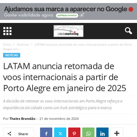
Início
Notícias
LATAM anuncia retomada de voos internacionais a partir de Porto
Alegre em...
NOTÍCIAS
LATAM anuncia retomada de
voos internacionais a partir de
Porto Alegre em janeiro de 2025
A decisão de retomar os voos internacionais em Porto Alegre reforça a
importância da cidade como um hub estratégico para a marca.
Por
Thales Brandão
-
21 de novembro de 2024
Share