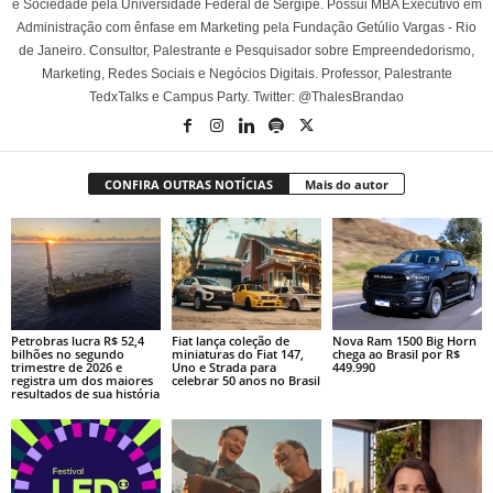
e Sociedade pela Universidade Federal de Sergipe. Possui MBA Executivo em
Administração com ênfase em Marketing pela Fundação Getúlio Vargas - Rio
de Janeiro. Consultor, Palestrante e Pesquisador sobre Empreendedorismo,
Marketing, Redes Sociais e Negócios Digitais. Professor, Palestrante
TedxTalks e Campus Party. Twitter: @ThalesBrandao
CONFIRA OUTRAS NOTÍCIAS
Mais do autor
Petrobras lucra R$ 52,4
Fiat lança coleção de
Nova Ram 1500 Big Horn
bilhões no segundo
miniaturas do Fiat 147,
chega ao Brasil por R$
trimestre de 2026 e
Uno e Strada para
449.990
registra um dos maiores
celebrar 50 anos no Brasil
resultados de sua história