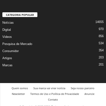
CATEGORIA POPULAR
14655
Notícias
970
Digital
856
Videos
534
Pesquisa de Mercado
354
Consumidor
203
Artigos
201
Marcas
Quem somos
Sua marca vai virar notícia
Seja nosso parceiro
Newsletter
Termos de Uso e Política de Privacidade
Anuncie
Contato