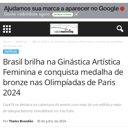
Início
Notícias
Brasil brilha na Ginástica Artística Feminina e conquista medalha
de bronze nas...
NOTÍCIAS
Brasil brilha na Ginástica Artística
Feminina e conquista medalha de
bronze nas Olimpíadas de Paris
2024
CazéTV se destaca na cobertura do evento com mais de um milhão e meio
de telespectadores simultâneos no YouTube.
Por
Thales Brandão
-
30 de julho de 2024