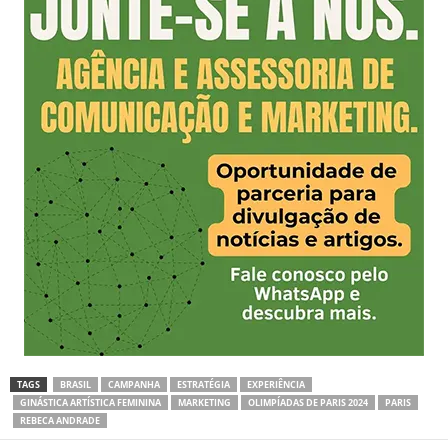
TAGS
BRASIL
CAMPANHA
ESTRATÉGIA
EXPERIÊNCIA
GINÁSTICA ARTÍSTICA FEMININA
MARKETING
OLIMPÍADAS DE PARIS 2024
PARIS
REBECA ANDRADE