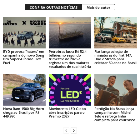
CONFIRA OUTRAS NOTÍCIAS
Mais do autor
BYD provoca “haters” em
Petrobras lucra R$ 52,4
Fiat lança coleção de
campanha do novo Song
bilhões no segundo
miniaturas do Fiat 147,
Pro Super-Híbrido Flex
trimestre de 2026 e
Uno e Strada para
Fuel
registra um dos maiores
celebrar 50 anos no Brasil
resultados de sua história
Nova Ram 1500 Big Horn
Movimento LED Globo
Perdigão Na Brasa lança
chega ao Brasil por R$
abre inscrições para o
campanha com Michel
449.990
Prêmio 2027
Teló e reforça linha
completa para churrasco