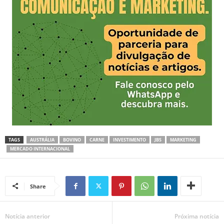
TAGS
AUSTRÁLIA
BOVINO
CARNE
INVESTIMENTO
JBS
MARKETING
MERCADO INTERNACIONAL
Share
Notícia anterior
Próxima notícia