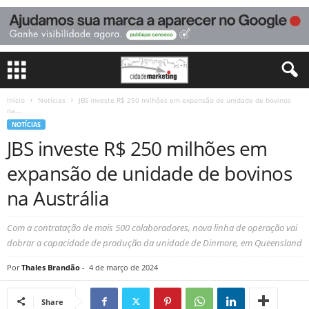
Início
Notícias
JBS investe R$ 250 milhões em expansão de unidade de bovinos
na...
NOTÍCIAS
JBS investe R$ 250 milhões em
expansão de unidade de bovinos
na Austrália
Com a contratação de mais 500 colaboradores, nova linha de operação vai
dobrar a capacidade de produção da unidade de Dinmore, em Queensland
Por
Thales Brandão
-
4 de março de 2024
Share