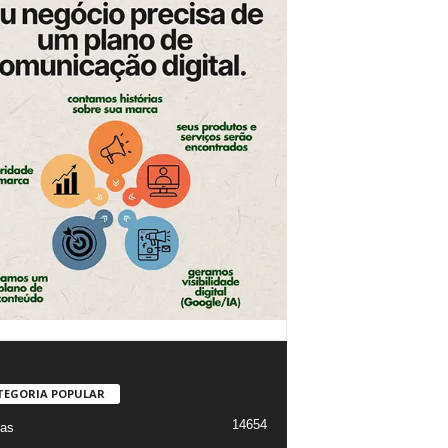
TEGORIA POPULAR
14654
ias