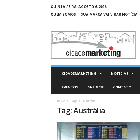
QUINTA-FEIRA, AGOSTO 6, 2026
QUEM SOMOS
SUA MARCA VAI VIRAR NOTÍCIA
C
i
d
a
d
e
M
CIDADEMARKETING
NOTÍCIAS
a
r
EVENTOS
ANUNCIE
CONTATO
k
e
Início
Tags
Austrália
t
Tag: Austrália
i
n
g