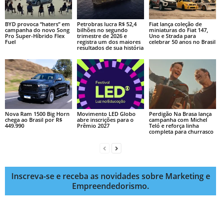
BYD provoca “haters” em
Petrobras lucra R$ 52,4
Fiat lança coleção de
campanha do novo Song
bilhões no segundo
miniaturas do Fiat 147,
Pro Super-Híbrido Flex
trimestre de 2026 e
Uno e Strada para
Fuel
registra um dos maiores
celebrar 50 anos no Brasil
resultados de sua história
Nova Ram 1500 Big Horn
Movimento LED Globo
Perdigão Na Brasa lança
chega ao Brasil por R$
abre inscrições para o
campanha com Michel
449.990
Prêmio 2027
Teló e reforça linha
completa para churrasco
Inscreva-se e receba as novidades sobre Marketing e
Empreendedorismo.