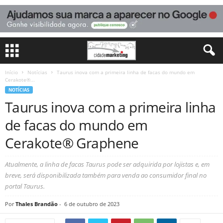
Início
Notícias
Taurus inova com a primeira linha de facas do mundo em
Cerakote®...
NOTÍCIAS
Taurus inova com a primeira linha
de facas do mundo em
Cerakote® Graphene
Atualmente, a linha de facas Taurus pode ser adquirida por lojistas e, em
breve, será disponibilizada também para venda ao consumidor final no
portal Taurus.
Por
Thales Brandão
-
6 de outubro de 2023