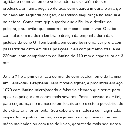
agilidade no movimento e velocidade no uso, além de ser
produzida em uma peça só de aço, com guarda integral e avanço
do dedo em segunda posição, garantindo segurança no ataque e
na defesa. Conta com grip superior que dificulta o deslize do
polegar, para evitar que escorregue mesmo com luvas. O cabo
com talas em madeira lembra o design da empunhadura das
pistolas da série G. Tem bainha em couro bovino na cor preta com
passador de cinto em duas posições. Seu comprimento total é de
230mm, com comprimento de lâmina de 110 mm e espessura de 3
mm.
Já a GX4 é a primeira faca do mundo com acabamento da lâmina
em Cerakote® Graphene. Tem modelo fighter, é produzida em Aço
1070 com lâmina microjateada e falso fio elevado que serve para
apoiar o polegar em cortes mais severos. Possui passador de fiel,
para segurança no manuseio em locais onde existe a possibilidade
de extraviar a ferramenta. Seu cabo é em madeira com zigrinado,
inspirado na pistola Taurus, assegurando o grip mesmo com as
mãos molhadas ou com uso de luvas, garantindo mais segurança