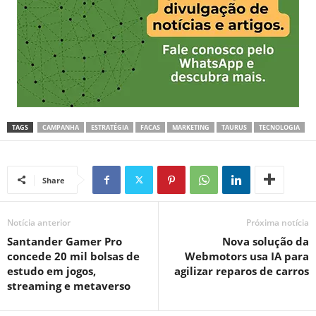
TAGS
CAMPANHA
ESTRATÉGIA
FACAS
MARKETING
TAURUS
TECNOLOGIA
Share
Notícia anterior
Próxima notícia
Santander Gamer Pro
Nova solução da
concede 20 mil bolsas de
Webmotors usa IA para
estudo em jogos,
agilizar reparos de carros
streaming e metaverso