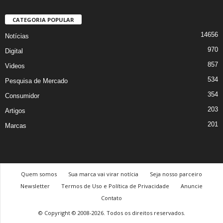
CATEGORIA POPULAR
14656
Notícias
970
Digital
857
Videos
534
Pesquisa de Mercado
354
Consumidor
203
Artigos
201
Marcas
Quem somos
Sua marca vai virar notícia
Seja nosso parceiro
Newsletter
Termos de Uso e Política de Privacidade
Anuncie
Contato
© Copyright © 2008-2026. Todos os direitos reservados.