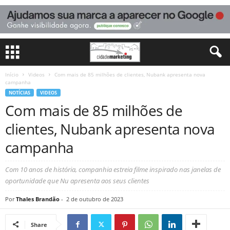
Início
Videos
Com mais de 85 milhões de clientes, Nubank apresenta nova
campanha
NOTÍCIAS
VIDEOS
Com mais de 85 milhões de
clientes, Nubank apresenta nova
campanha
Com 10 anos de história, companhia estreia filme inspirado nas janelas de
oportunidade que Nu apresenta aos seus clientes
Por
Thales Brandão
-
2 de outubro de 2023
Share