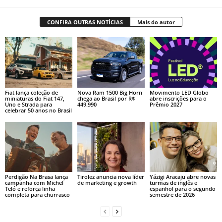
CONFIRA OUTRAS NOTÍCIAS
Mais do autor
Fiat lança coleção de
Nova Ram 1500 Big Horn
Movimento LED Globo
miniaturas do Fiat 147,
chega ao Brasil por R$
abre inscrições para o
Uno e Strada para
449.990
Prêmio 2027
celebrar 50 anos no Brasil
Perdigão Na Brasa lança
Tirolez anuncia nova líder
Yázigi Aracaju abre novas
campanha com Michel
de marketing e growth
turmas de inglês e
Teló e reforça linha
espanhol para o segundo
completa para churrasco
semestre de 2026