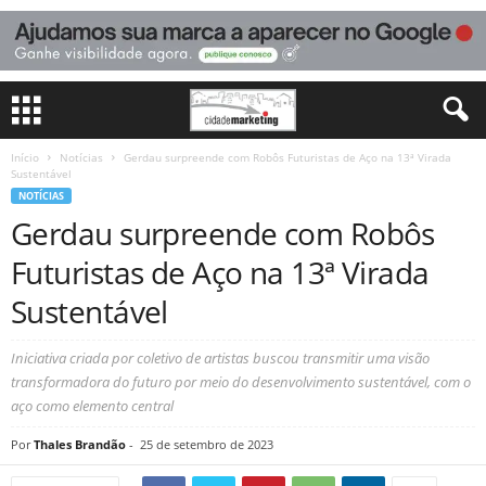
Início
Notícias
Gerdau surpreende com Robôs Futuristas de Aço na 13ª Virada
Sustentável
NOTÍCIAS
Gerdau surpreende com Robôs
Futuristas de Aço na 13ª Virada
Sustentável
Iniciativa criada por coletivo de artistas buscou transmitir uma visão
transformadora do futuro por meio do desenvolvimento sustentável, com o
aço como elemento central
Por
Thales Brandão
-
25 de setembro de 2023