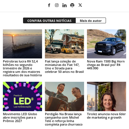
CONFIRA OUTRAS NOTÍCIAS
Mais do autor
Petrobras lucra R$ 52,4
Fiat lança coleção de
Nova Ram 1500 Big Horn
bilhões no segundo
miniaturas do Fiat 147,
chega ao Brasil por R$
trimestre de 2026 e
Uno e Strada para
449.990
registra um dos maiores
celebrar 50 anos no Brasil
resultados de sua história
Movimento LED Globo
Perdigão Na Brasa lança
Tirolez anuncia nova líder
abre inscrições para o
campanha com Michel
de marketing e growth
Prêmio 2027
Teló e reforça linha
completa para churrasco