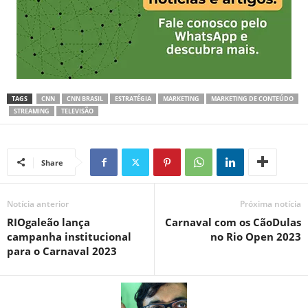
TAGS
CNN
CNN BRASIL
ESTRATÉGIA
MARKETING
MARKETING DE CONTEÚDO
STREAMING
TELEVISÃO
Share
Notícia anterior
Próxima notícia
RIOgaleão lança
Carnaval com os CãoDulas
campanha institucional
no Rio Open 2023
para o Carnaval 2023