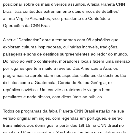
posicionar sobre os mais diversos assuntos. A faixa Planeta CNN
Brasil traz conteúdos extremamente úteis e ricos de detalhes”,
afirma Virgílio Abranches, vice-presidente de Conteúdo e
Operações da CNN Brasil.
A série “Destination” abre a temporada com 08 episódios que
exploram culturas inspiradoras, culinárias incríveis, tradições,
paisagens e sons de destinos surpreendentes ao redor do mundo.
Do novo ao velho continente, moradores locais fazem uma imersão
por lugares que têm muito a revelar. Das Américas à Ásia, os
programas se aprofundam nos aspectos culturais de destinos tão
distintos como a Guatemala, Coreia do Sul ou Geórgia, ex-
república soviética. Um convite a roteiros de viagem bem
peculiares e nada óbvios, com dicas úteis ao público.
Todos os programas da faixa Planeta CNN Brasil estarão na sua
versão original em inglês, com legendas em português, e serão
transmitidos aos domingos, a partir das 19h15 na CNN Brasil no
canal de TV por assinatura, YouTube e também na plataforma de