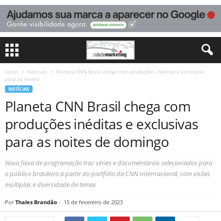
Início
Notícias
Planeta CNN Brasil chega com produções inéditas e exclusivas
para as noites...
NOTÍCIAS
Planeta CNN Brasil chega com
produções inéditas e exclusivas
para as noites de domingo
Nova faixa de programação traz séries e documentários selecionados para
o público brasileiro a partir do portfólio da CNN Internacional, com visões
múltiplas e diversidade de temas
Por
Thales Brandão
-
15 de fevereiro de 2023