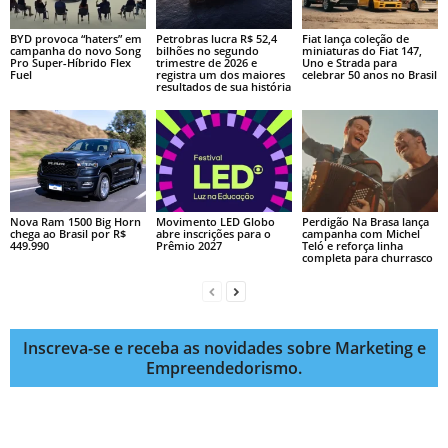
BYD provoca “haters” em
Petrobras lucra R$ 52,4
Fiat lança coleção de
campanha do novo Song
bilhões no segundo
miniaturas do Fiat 147,
Pro Super-Híbrido Flex
trimestre de 2026 e
Uno e Strada para
Fuel
registra um dos maiores
celebrar 50 anos no Brasil
resultados de sua história
Nova Ram 1500 Big Horn
Movimento LED Globo
Perdigão Na Brasa lança
chega ao Brasil por R$
abre inscrições para o
campanha com Michel
449.990
Prêmio 2027
Teló e reforça linha
completa para churrasco
Inscreva-se e receba as novidades sobre Marketing e
Empreendedorismo.