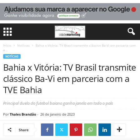
Início
Notícias
Bahia x Vitória: TV Brasil transmite clássico Ba-Vi em parceria com
a...
NOTÍCIAS
Bahia x Vitória: TV Brasil transmite
clássico Ba-Vi em parceria com a
TVE Bahia
Principal duelo do futebol baiano ganha janela em todo o país
Por
Thales Brandão
-
26 de janeiro de 2023
Share