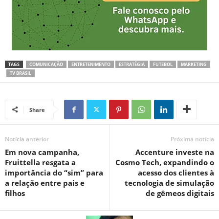
TAGS
COMUNICAÇÃO
ENTRETENIMENTO
ESTRATÉGIA
FUTEBOL
MARKETING
TV BRASIL
Share
Notícia anterior
Próxima notícia
Em nova campanha,
Accenture investe na
Fruittella resgata a
Cosmo Tech, expandindo o
importância do “sim” para
acesso dos clientes à
a relação entre pais e
tecnologia de simulação
filhos
de gêmeos digitais