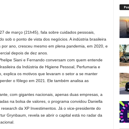
Pos
27 de março (21h45), fala sobre cuidados pessoais,
sob o ponto de vista dos negócios. A indústria brasileira
s por ano, cresceu mesmo em plena pandemia, em 2020, e
mercial depois de dez anos.
 Phelipe Siani e Fernando conversam com quem entende
asileira da Indústria de Higiene Pessoal, Perfumaria e
o, explica os motivos que levaram o setor a se manter
 perder o fôlego em 2021. Ele também analisa as
tante, com gigantes nacionais, apenas duas empresas, a
das na bolsa de valores, o programa convidou Daniella
 research da XP Investimentos. Já o vice-presidente do
ur Grynbaum, revela se abrir o capital está no radar da
acional.