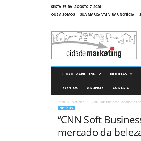
SEXTA-FEIRA, AGOSTO 7, 2026
QUEM SOMOS
SUA MARCA VAI VIRAR NOTÍCIA
C
i
d
a
d
e
M
CIDADEMARKETING
NOTÍCIAS
a
r
EVENTOS
ANUNCIE
CONTATO
k
e
Início
Notícias
“CNN Soft Business” analisa os 
t
NOTÍCIAS
i
“CNN Soft Business
n
g
mercado da belez