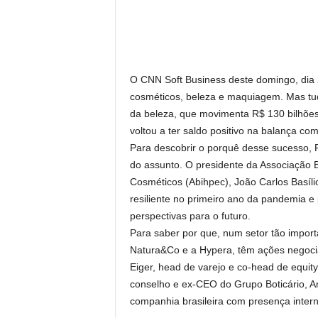
O CNN Soft Business deste domingo, dia 
cosméticos, beleza e maquiagem. Mas tudo 
da beleza, que movimenta R$ 130 bilhõe
voltou a ter saldo positivo na balança co
Para descobrir o porquê desse sucesso,
do assunto. O presidente da Associação Br
Cosméticos (Abihpec), João Carlos Basíli
resiliente no primeiro ano da pandemia e
perspectivas para o futuro.
Para saber por que, num setor tão impor
Natura&Co e a Hypera, têm ações negocia
Eiger, head de varejo e co-head de equity
conselho e ex-CEO do Grupo Boticário, Art
companhia brasileira com presença intern