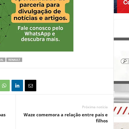
IAL
RENAULT
Próxima notícia
oas
Waze comemora a relação entre pais e
filhos