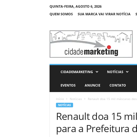
QUINTA-FEIRA, AGOSTO 6, 2026
QUEM SOMOS
SUA MARCA VAI VIRAR NOTÍCIA
C
i
d
a
d
e
M
CIDADEMARKETING
NOTÍCIAS
a
r
EVENTOS
ANUNCIE
CONTATO
k
e
Início
Notícias
Renault doa 15 mil máscaras desca
t
NOTÍCIAS
i
Renault doa 15 mi
n
g
para a Prefeitura 