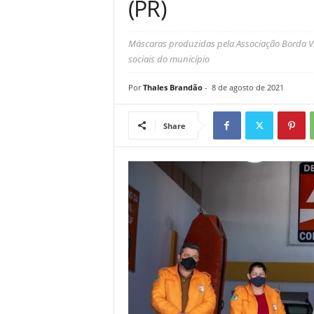
(PR)
Máscaras produzidas pela Associação Borda Viva
sociais do município
Por
Thales Brandão
-
8 de agosto de 2021
Share