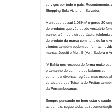
serviços por todo o país. Recentemente, 
Shopping Bela Vista, em Salvador.
A unidade possui 1.089m² e gerou 20 emp
de produtos que vão desde vestuário femin
banho, além de eletroportáteis, telefonia
de produto da marca com itens de lar e ve
clientes também podem conferir as novid
marcas Jequiti e Multi B (Vult, Eudora e Au
“A Bahia nos recebeu de forma muito espe
o tamanho do carinho dos baianos com n
contempla diversas regiões, mas especia
certeza de que Teixeira de Freitas tamb
da Pernambucanas.
Sempre pensando no bem-estar e saúde de
as demais, segue todas as recomendações