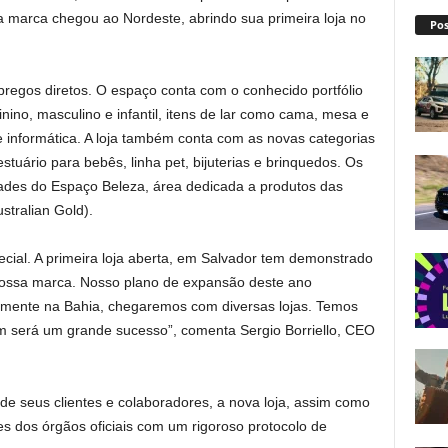
a marca chegou ao Nordeste, abrindo sua primeira loja no
Pos
regos diretos. O espaço conta com o conhecido portfólio
ino, masculino e infantil, itens de lar como cama, mesa e
 e informática. A loja também conta com as novas categorias
stuário para bebês, linha pet, bijuterias e brinquedos. Os
ades do Espaço Beleza, área dedicada a produtos das
stralian Gold).
cial. A primeira loja aberta, em Salvador tem demonstrado
ossa marca. Nosso plano de expansão deste ano
lmente na Bahia, chegaremos com diversas lojas. Temos
ém será um grande sucesso”, comenta Sergio Borriello, CEO
 seus clientes e colaboradores, a nova loja, assim como
 dos órgãos oficiais com um rigoroso protocolo de