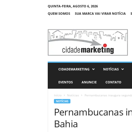
QUINTA-FEIRA, AGOSTO 6, 2026
QUEM SOMOS
SUA MARCA VAI VIRAR NOTÍCIA
C
i
d
a
d
e
M
CIDADEMARKETING
NOTÍCIAS
a
r
EVENTOS
ANUNCIE
CONTATO
k
e
Início
Notícias
Pernambucanas inaugura segunda
t
NOTÍCIAS
i
Pernambucanas in
n
g
Bahia