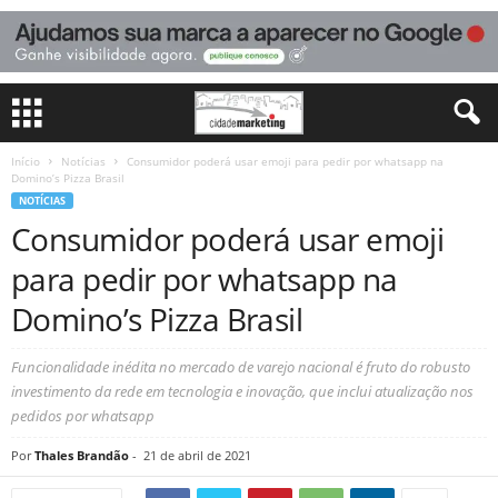
Início
Notícias
Consumidor poderá usar emoji para pedir por whatsapp na
Domino’s Pizza Brasil
NOTÍCIAS
Consumidor poderá usar emoji
para pedir por whatsapp na
Domino’s Pizza Brasil
Funcionalidade inédita no mercado de varejo nacional é fruto do robusto
investimento da rede em tecnologia e inovação, que inclui atualização nos
pedidos por whatsapp
Por
Thales Brandão
-
21 de abril de 2021