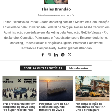
Thales Brandão
http://www.mandacaru.com.br
Editor Executivo do Portal CidadeMarketing.com.br > Mestre em Comunicação
e Sociedade pela Universidade Federal de Sergipe. Possui MBA Executivo em
Administração com ênfase em Marketing pela Fundação Getúlio Vargas - Rio
de Janeiro. Consultor, Palestrante e Pesquisador sobre Empreendedorismo,
Marketing, Redes Sociais e Negócios Digitais. Professor, Palestrante
TedxTalks e Campus Party. Twitter: @ThalesBrandao
CONFIRA OUTRAS NOTÍCIAS
Mais do autor
BYD provoca “haters” em
Petrobras lucra R$ 52,4
Fiat lança coleção de
campanha do novo Song
bilhões no segundo
miniaturas do Fiat 147,
Pro Super-Híbrido Flex
trimestre de 2026 e
Uno e Strada para