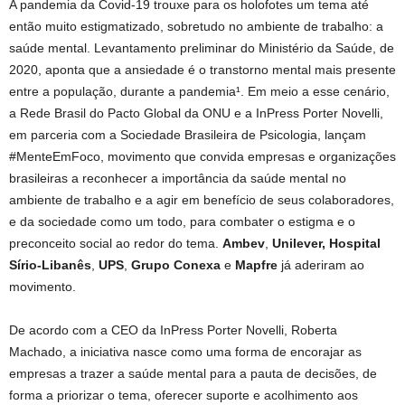
A pandemia da Covid-19 trouxe para os holofotes um tema até
então muito estigmatizado, sobretudo no ambiente de trabalho: a
saúde mental. Levantamento preliminar do Ministério da Saúde, de
2020, aponta que a ansiedade é o transtorno mental mais presente
entre a população, durante a pandemia¹. Em meio a esse cenário,
a Rede Brasil do Pacto Global da ONU e a InPress Porter Novelli,
em parceria com a Sociedade Brasileira de Psicologia, lançam
#MenteEmFoco, movimento que convida empresas e organizações
brasileiras a reconhecer a importância da saúde mental no
ambiente de trabalho e a agir em benefício de seus colaboradores,
e da sociedade como um todo, para combater o estigma e o
preconceito social ao redor do tema.
Ambev
,
Unilever,
Hospital
Sírio-Libanês
,
UPS
,
Grupo Conexa
e
Mapfre
já aderiram ao
movimento.
De acordo com a CEO da InPress Porter Novelli, Roberta
Machado, a iniciativa nasce como uma forma de encorajar as
empresas a trazer a saúde mental para a pauta de decisões, de
forma a priorizar o tema, oferecer suporte e acolhimento aos