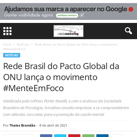
Início
Notícias
Rede Brasil do Pacto Global da ONU lança o movimento
#MenteEmFoco
NOTÍCIAS
Rede Brasil do Pacto Global da
ONU lança o movimento
#MenteEmFoco
Idealizada pela InPress Porter Novelli, e com o endosso da Sociedade
Brasileira de Psicologia, iniciativa convida empresas a se comprometerem
com atitudes concretas para a promoção da saúde mental
Por
Thales Brandão
-
8 de abril de 2021