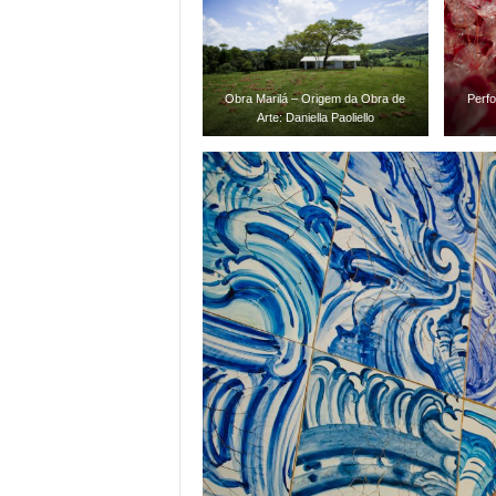
Obra Marilá – Origem da Obra de
Perfo
Arte: Daniella Paoliello