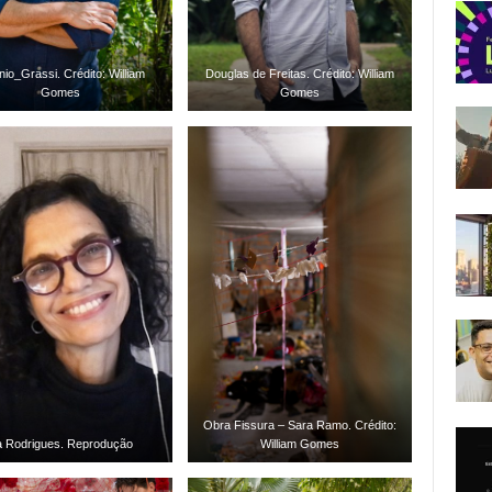
nio_Grassi. Crédito: William
Douglas de Freitas. Crédito: William
Gomes
Gomes
Obra Fissura – Sara Ramo. Crédito:
a Rodrigues. Reprodução
William Gomes