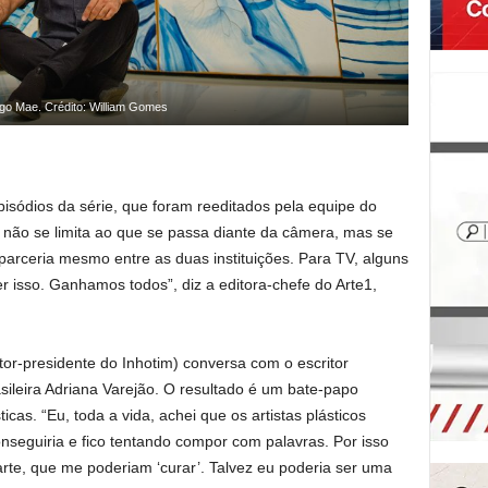
ugo Mae. Crédito: William Gomes
episódios da série, que foram reeditados pela equipe do
 não se limita ao que se passa diante da câmera, mas se
arceria mesmo entre as duas instituições. Para TV, alguns
 isso. Ganhamos todos”, diz a editora-chefe do Arte1,
etor-presidente do Inhotim) conversa com o escritor
sileira Adriana Varejão. O resultado é um bate-papo
ticas. “Eu, toda a vida, achei que os artistas plásticos
nseguiria e fico tentando compor com palavras. Por isso
arte, que me poderiam ‘curar’. Talvez eu poderia ser uma