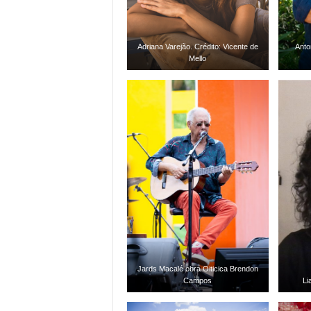
Adriana Varejão. Crédito: Vicente de
Anto
Mello
Jards Macalé obra Oiticica Brendon
Campos
Li