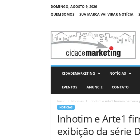
DOMINGO, AGOSTO 9, 2026
QUEM SOMOS
SUA MARCA VAI VIRAR NOTÍCIA
C
i
d
a
d
e
M
CIDADEMARKETING
NOTÍCIAS
a
r
EVENTOS
ANUNCIE
CONTATO
k
e
Início
Notícias
Inhotim e Arte1 firmam parceria 
t
NOTÍCIAS
i
Inhotim e Arte1 f
n
g
exibição da série 