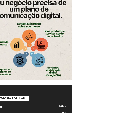
TEGORIA POPULAR
14655
ias