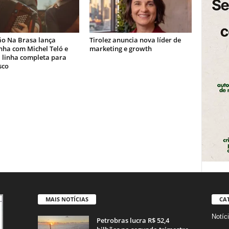
ão Na Brasa lança
Tirolez anuncia nova líder de
ha com Michel Teló e
marketing e growth
 linha completa para
sco
MAIS NOTÍCIAS
CA
Notíc
Petrobras lucra R$ 52,4