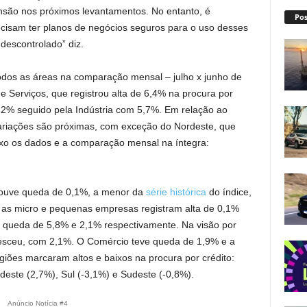
ansão nos próximos levantamentos. No entanto, é
Pos
ecisam ter planos de negócios seguros para o uso desses
 descontrolado” diz.
todos as áreas na comparação mensal – julho x junho de
 Serviços, que registrou alta de 6,4% na procura por
,2% seguido pela Indústria com 5,7%. Em relação ao
ariações são próximas, com exceção do Nordeste, que
ixo os dados e a comparação mensal na íntegra:
houve queda de 0,1%, a menor da
série histórica
do índice,
, as micro e pequenas empresas registram alta de 0,1%
 queda de 5,8% e 2,1% respectivamente. Na visão por
resceu, com 2,1%. O Comércio teve queda de 1,9% e a
giões marcaram altos e baixos na procura por crédito:
deste (2,7%), Sul (-3,1%) e Sudeste (-0,8%).
Anúncio Notícia #4