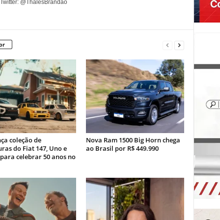
 Twitter: @ThalesBrandao
or
nça coleção de
Nova Ram 1500 Big Horn chega
ras do Fiat 147, Uno e
ao Brasil por R$ 449.990
para celebrar 50 anos no