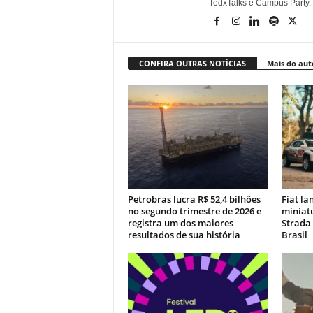
TedxTalks e Campus Party.
CONFIRA OUTRAS NOTÍCIAS
Mais do aut
Petrobras lucra R$ 52,4 bilhões
Fiat la
no segundo trimestre de 2026 e
miniatu
registra um dos maiores
Strada 
resultados de sua história
Brasil