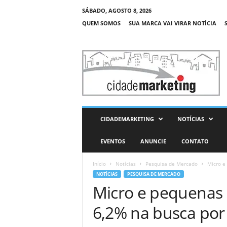
SÁBADO, AGOSTO 8, 2026
QUEM SOMOS
SUA MARCA VAI VIRAR NOTÍCIA
C
i
d
a
d
e
M
CIDADEMARKETING
NOTÍCIAS
a
r
EVENTOS
ANUNCIE
CONTATO
k
e
Início
Notícias
Pesquisa de Mercado
Micro e
t
NOTÍCIAS
PESQUISA DE MERCADO
i
Micro e pequenas
n
g
6,2% na busca por 