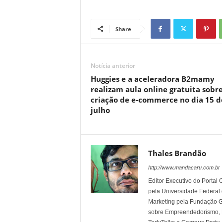
Share
Notícia anterior
Huggies e a aceleradora B2mamy
realizam aula online gratuita sobr
criação de e-commerce no dia 15 d
julho
Thales Brandão
http://www.mandacaru.com.br
Editor Executivo do Porta
pela Universidade Federal
Marketing pela Fundação Ge
sobre Empreendedorismo, Ma