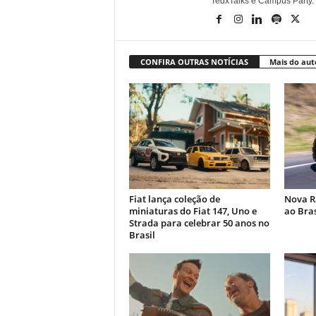
TedxTalks e Campus Party.
CONFIRA OUTRAS NOTÍCIAS
Mais do aut
Fiat lança coleção de
Nova R
miniaturas do Fiat 147, Uno e
ao Bras
Strada para celebrar 50 anos no
Brasil