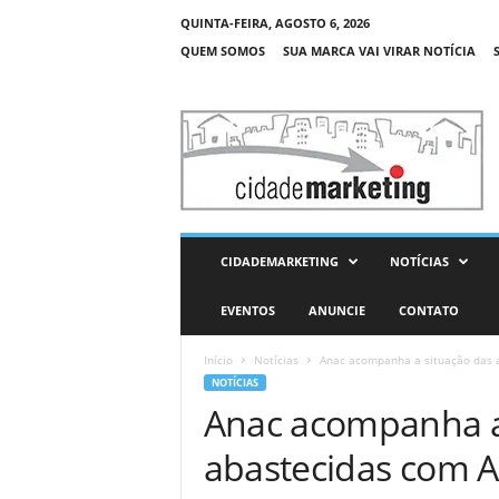
QUINTA-FEIRA, AGOSTO 6, 2026
QUEM SOMOS
SUA MARCA VAI VIRAR NOTÍCIA
C
i
d
a
d
e
M
CIDADEMARKETING
NOTÍCIAS
a
r
EVENTOS
ANUNCIE
CONTATO
k
e
Início
Notícias
Anac acompanha a situação das 
t
NOTÍCIAS
i
Anac acompanha a
n
g
abastecidas com 