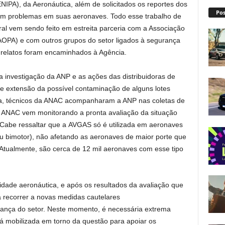
IPA), da Aeronáutica, além de solicitados os reportes dos
Pos
am problemas em suas aeronaves. Todo esse trabalho de
al vem sendo feito em estreita parceria com a Associação
(AOPA) e com outros grupos do setor ligados à segurança
 relatos foram encaminhados à Agência.
investigação da ANP e as ações das distribuidoras de
 e extensão da possível contaminação de alguns lotes
na, técnicos da ANAC acompanharam a ANP nas coletas de
a ANAC vem monitorando a pronta avaliação da situação
 Cabe ressaltar que a AVGAS só é utilizada em aeronaves
u bimotor), não afetando as aeronaves de maior porte que
Atualmente, são cerca de 12 mil aeronaves com esse tipo
ade aeronáutica, e após os resultados da avaliação que
 recorrer a novas medidas cautelares
ança do setor. Neste momento, é necessária extrema
á mobilizada em torno da questão para apoiar os