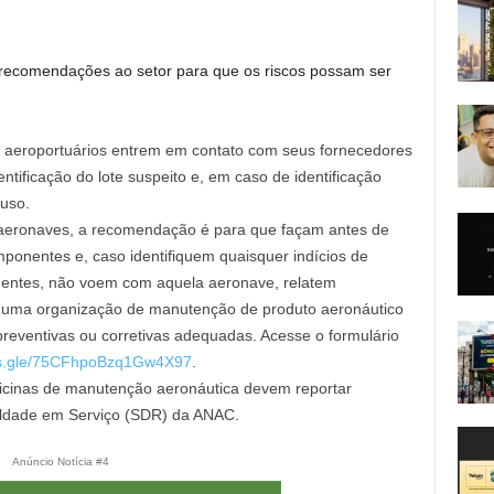
s recomendações ao setor para que os riscos possam ser
aeroportuários entrem em contato com seus fornecedores
tificação do lote suspeito e, em caso de identificação
 uso.
 aeronaves, a recomendação é para que façam antes de
ponentes e, caso identifiquem quaisquer indícios de
entes, não voem com aquela aeronave, relatem
 uma organização de manutenção de produto aeronáutico
eventivas ou corretivas adequadas. Acesse o formulário
rms.gle/75CFhpoBzq1Gw4X97
.
oficinas de manutenção aeronáutica devem reportar
uldade em Serviço (SDR) da ANAC.
Anúncio Notícia #4