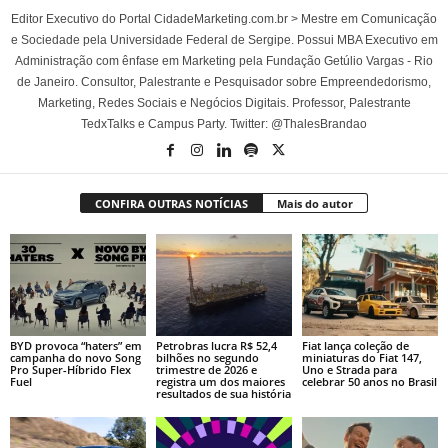
Editor Executivo do Portal CidadeMarketing.com.br > Mestre em Comunicação
e Sociedade pela Universidade Federal de Sergipe. Possui MBA Executivo em
Administração com ênfase em Marketing pela Fundação Getúlio Vargas - Rio
de Janeiro. Consultor, Palestrante e Pesquisador sobre Empreendedorismo,
Marketing, Redes Sociais e Negócios Digitais. Professor, Palestrante
TedxTalks e Campus Party. Twitter: @ThalesBrandao
CONFIRA OUTRAS NOTÍCIAS
Mais do autor
BYD provoca “haters” em
Petrobras lucra R$ 52,4
Fiat lança coleção de
campanha do novo Song
bilhões no segundo
miniaturas do Fiat 147,
Pro Super-Híbrido Flex
trimestre de 2026 e
Uno e Strada para
Fuel
registra um dos maiores
celebrar 50 anos no Brasil
resultados de sua história