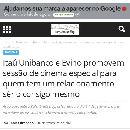
Início
Notícias
Itaú Unibanco e Evino promovem sessão de cinema especial para
quem tem...
NOTÍCIAS
Itaú Unibanco e Evino promovem
sessão de cinema especial para
quem tem um relacionamento
sério consigo mesmo
Ação aproveita o Valentine’s Day, celebrado no dia 14 de fevereiro, para
incentivar as pessoas a celebrarem a própria companhia.
Por
Thales Brandão
-
16 de fevereiro de 2020