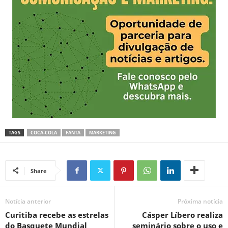
TAGS
COCA-COLA
FANTA
MARKETING
Share
Notícia anterior
Próxima notícia
Curitiba recebe as estrelas
Cásper Líbero realiza
do Basquete Mundial
seminário sobre o uso e