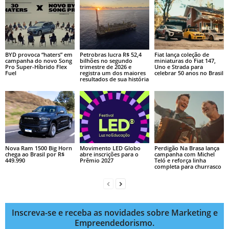
BYD provoca “haters” em
Petrobras lucra R$ 52,4
Fiat lança coleção de
campanha do novo Song
bilhões no segundo
miniaturas do Fiat 147,
Pro Super-Híbrido Flex
trimestre de 2026 e
Uno e Strada para
Fuel
registra um dos maiores
celebrar 50 anos no Brasil
resultados de sua história
Nova Ram 1500 Big Horn
Movimento LED Globo
Perdigão Na Brasa lança
chega ao Brasil por R$
abre inscrições para o
campanha com Michel
449.990
Prêmio 2027
Teló e reforça linha
completa para churrasco
Inscreva-se e receba as novidades sobre Marketing e
Empreendedorismo.