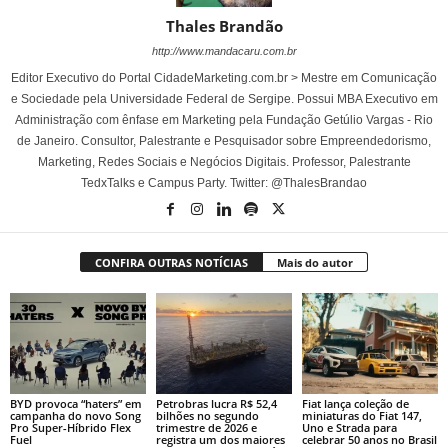
Thales Brandão
http://www.mandacaru.com.br
Editor Executivo do Portal CidadeMarketing.com.br > Mestre em Comunicação
e Sociedade pela Universidade Federal de Sergipe. Possui MBA Executivo em
Administração com ênfase em Marketing pela Fundação Getúlio Vargas - Rio
de Janeiro. Consultor, Palestrante e Pesquisador sobre Empreendedorismo,
Marketing, Redes Sociais e Negócios Digitais. Professor, Palestrante
TedxTalks e Campus Party. Twitter: @ThalesBrandao
CONFIRA OUTRAS NOTÍCIAS
Mais do autor
BYD provoca “haters” em
Petrobras lucra R$ 52,4
Fiat lança coleção de
campanha do novo Song
bilhões no segundo
miniaturas do Fiat 147,
Pro Super-Híbrido Flex
trimestre de 2026 e
Uno e Strada para
Fuel
registra um dos maiores
celebrar 50 anos no Brasil