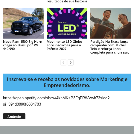
resultados de sua história
Nova Ram 1500 Big Horn
Movimento LED Globo
Perdigão Na Brasa lança
chega ao Brasil por R$
abre inscrições para o
campanha com Michel
449.990
Prêmio 2027
Teló e reforça linha
completa para churrasco
Inscreva-se e receba as novidades sobre Marketing e
Empreendedorismo.
https://open.spotify.com/show/4khMKzP3FgFRWVwb73xicc?
si=394d8890f6884783
Anúncio