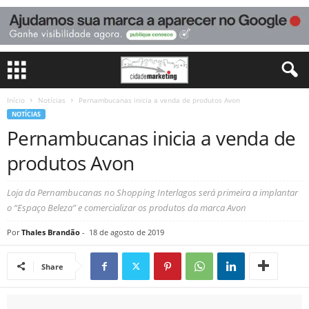
Início
Notícias
Pernambucanas inicia a venda de produtos Avon
NOTÍCIAS
Pernambucanas inicia a venda de
produtos Avon
Loja da Pernambucanas no Shopping Interlagos será primeira a implantar
o “Espaço Beleza” e comercializar os produtos da marca Avon
Por
Thales Brandão
-
18 de agosto de 2019
Share