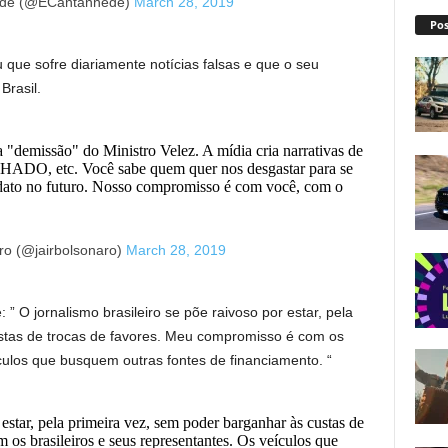
êde (@ECantanhede)
March 28, 2019
Pos
u que sofre diariamente notícias falsas e que o seu
Brasil.
 "demissão" do Ministro Velez. A mídia cria narrativas de
etc. Você sabe quem quer nos desgastar para se
ndato no futuro. Nosso compromisso é com você, com o
ro (@jairbolsonaro)
March 28, 2019
: ” O jornalismo brasileiro se põe raivoso por estar, pela
stas de trocas de favores. Meu compromisso é com os
ículos que busquem outras fontes de financiamento. “
 estar, pela primeira vez, sem poder barganhar às custas de
os brasileiros e seus representantes. Os veículos que