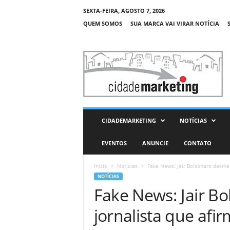
SEXTA-FEIRA, AGOSTO 7, 2026
QUEM SOMOS
SUA MARCA VAI VIRAR NOTÍCIA
C
i
d
a
d
e
M
CIDADEMARKETING
NOTÍCIAS
a
r
EVENTOS
ANUNCIE
CONTATO
k
e
Início
Notícias
Fake News: Jair Bolsonaro desmen
t
NOTÍCIAS
i
Fake News: Jair B
n
g
jornalista que afi