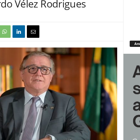
rdo Vélez Rodrigues
An