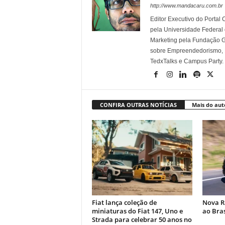
http://www.mandacaru.com.br
Editor Executivo do Porta
pela Universidade Federal
Marketing pela Fundação Ge
sobre Empreendedorismo, Ma
TedxTalks e Campus Party.
CONFIRA OUTRAS NOTÍCIAS
Mais do aut
Fiat lança coleção de
Nova R
miniaturas do Fiat 147, Uno e
ao Bras
Strada para celebrar 50 anos no