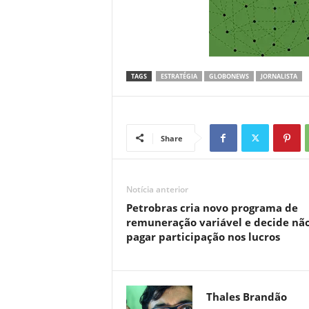
TAGS
ESTRATÉGIA
GLOBONEWS
JORNALISTA
Share
Notícia anterior
Petrobras cria novo programa de
remuneração variável e decide nã
pagar participação nos lucros
Thales Brandão