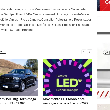
l CidadeMarketing.com.br > Mestre em Comunicação e Sociedade
 de Sergipe. Possui MBA Executivo em Administração com ênfase em
túlio Vargas - Rio de Janeiro. Consultor, Palestrante e Pesquisador
rketing, Redes Sociais e Negócios Digitais. Professor, Palestrante
 Twitter: @ThalesBrandao
or
am 1500 Big Horn chega
Movimento LED Globo abre
il por R$ 449.990
inscrições para o Prêmio 2027