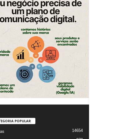
TEGORIA POPULAR
14654
ias