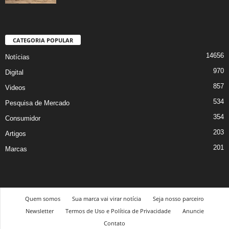
CATEGORIA POPULAR
14656
Notícias
970
Digital
857
Videos
534
Pesquisa de Mercado
354
Consumidor
203
Artigos
201
Marcas
Quem somos
Sua marca vai virar notícia
Seja nosso parceiro
Newsletter
Termos de Uso e Política de Privacidade
Anuncie
Contato