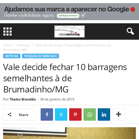
Início
Notícias
Vale decide fechar 10 barragens semelhantes à de
Brumadinho/MG
NOTÍCIAS
PESQUISA DE MERCADO
Vale decide fechar 10 barragens
semelhantes à de
Brumadinho/MG
Por
Thales Brandão
-
30 de janeiro de 2019
Share