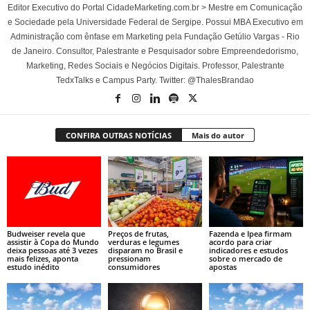
Editor Executivo do Portal CidadeMarketing.com.br > Mestre em Comunicação
e Sociedade pela Universidade Federal de Sergipe. Possui MBA Executivo em
Administração com ênfase em Marketing pela Fundação Getúlio Vargas - Rio
de Janeiro. Consultor, Palestrante e Pesquisador sobre Empreendedorismo,
Marketing, Redes Sociais e Negócios Digitais. Professor, Palestrante
TedxTalks e Campus Party. Twitter: @ThalesBrandao
CONFIRA OUTRAS NOTÍCIAS
Mais do autor
Budweiser revela que
Preços de frutas,
Fazenda e Ipea firmam
assistir à Copa do Mundo
verduras e legumes
acordo para criar
deixa pessoas até 3 vezes
disparam no Brasil e
indicadores e estudos
mais felizes, aponta
pressionam
sobre o mercado de
estudo inédito
consumidores
apostas