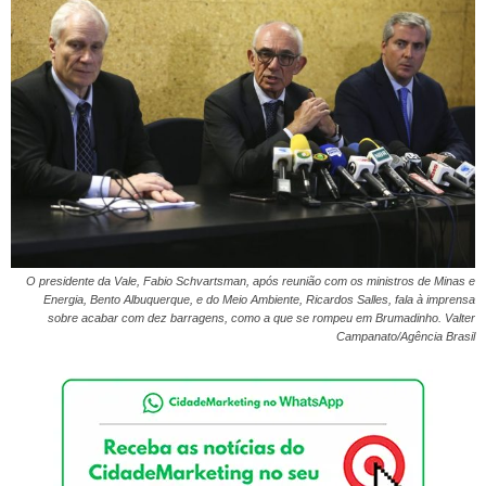
O presidente da Vale, Fabio Schvartsman, após reunião com os ministros de Minas e
Energia, Bento Albuquerque, e do Meio Ambiente, Ricardos Salles, fala à imprensa
sobre acabar com dez barragens, como a que se rompeu em Brumadinho. Valter
Campanato/Agência Brasil