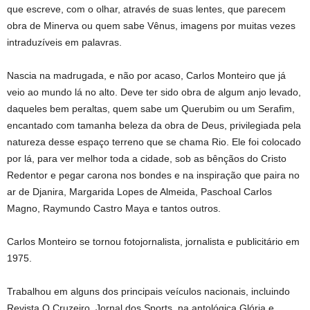
que escreve, com o olhar, através de suas lentes, que parecem
obra de Minerva ou quem sabe Vênus, imagens por muitas vezes
intraduzíveis em palavras.
Nascia na madrugada, e não por acaso, Carlos Monteiro que já
veio ao mundo lá no alto. Deve ter sido obra de algum anjo levado,
daqueles bem peraltas, quem sabe um Querubim ou um Serafim,
encantado com tamanha beleza da obra de Deus, privilegiada pela
natureza desse espaço terreno que se chama Rio. Ele foi colocado
por lá, para ver melhor toda a cidade, sob as bênçãos do Cristo
Redentor e pegar carona nos bondes e na inspiração que paira no
ar de Djanira, Margarida Lopes de Almeida, Paschoal Carlos
Magno, Raymundo Castro Maya e tantos outros.
Carlos Monteiro se tornou fotojornalista, jornalista e publicitário em
1975.
Trabalhou em alguns dos principais veículos nacionais, incluindo
Revista O Cruzeiro, Jornal dos Sports, na antológica Glória e