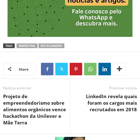
TAGS
MARKETING
RIO DE JANEIRO
Share
Notícia anterior
Próxima notícia
Projeto de
LinkedIn revela quais
empreendedorismo sobre
foram os cargos mais
alimentos orgânicos vence
recrutados em 2018
hackathon da Unilever e
Mãe Terra