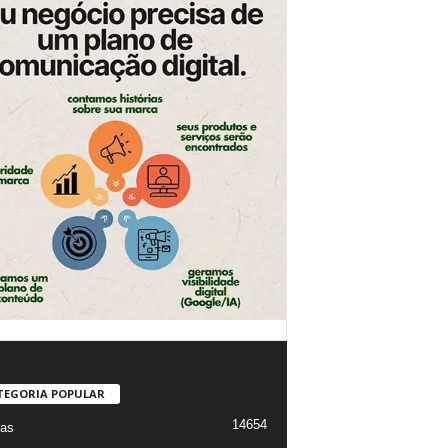
TEGORIA POPULAR
14654
ias