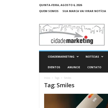
QUINTA-FEIRA, AGOSTO 6, 2026
QUEM SOMOS
SUA MARCA VAI VIRAR NOTÍCIA
C
i
d
a
d
e
M
CIDADEMARKETING
NOTÍCIAS
a
r
EVENTOS
ANUNCIE
CONTATO
k
e
Início
Tags
Smiles
t
Tag: Smiles
i
n
g