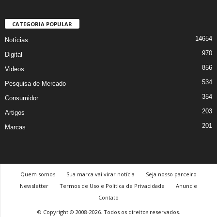
CATEGORIA POPULAR
14654
Notícias
970
Digital
856
Videos
534
Pesquisa de Mercado
354
Consumidor
203
Artigos
201
Marcas
Quem somos
Sua marca vai virar notícia
Seja nosso parceiro
Newsletter
Termos de Uso e Política de Privacidade
Anuncie
Contato
© Copyright © 2008-2026. Todos os direitos reservados.