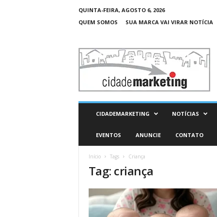
QUINTA-FEIRA, AGOSTO 6, 2026
QUEM SOMOS
SUA MARCA VAI VIRAR NOTÍCIA
C
i
d
a
d
e
M
CIDADEMARKETING
NOTÍCIAS
a
r
EVENTOS
ANUNCIE
CONTATO
k
e
Início
Tags
Criança
t
Tag: criança
i
n
g