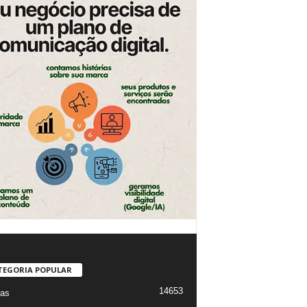
TEGORIA POPULAR
14653
ias