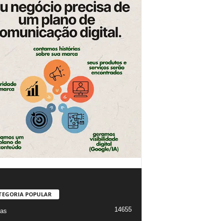
TEGORIA POPULAR
14655
ias