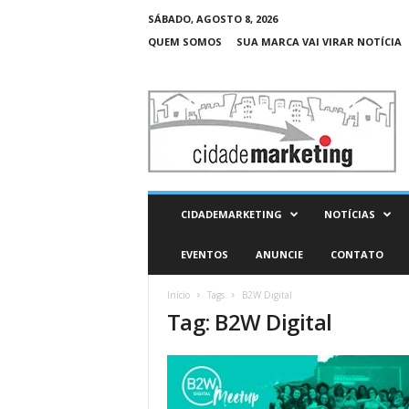
SÁBADO, AGOSTO 8, 2026
QUEM SOMOS
SUA MARCA VAI VIRAR NOTÍCIA
C
i
d
a
d
e
M
CIDADEMARKETING
NOTÍCIAS
a
r
EVENTOS
ANUNCIE
CONTATO
k
e
Início
Tags
B2W Digital
t
Tag: B2W Digital
i
n
g