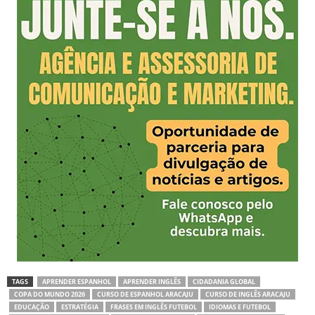
TAGS
APRENDER ESPANHOL
APRENDER INGLÊS
CIDADANIA GLOBAL
COPA DO MUNDO 2026
CURSO DE ESPANHOL ARACAJU
CURSO DE INGLÊS ARACAJU
EDUCAÇÃO
ESTRATÉGIA
FRASES EM INGLÊS FUTEBOL
IDIOMAS E FUTEBOL