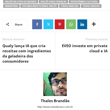
INGLÊS NA COPA DO MUNDO
INGLÊS PARA CRIANÇAS
INTERCÂMBIO CULTURAL
MARKETING
VOCABULÁRIO FUTEBOL INGLÊS
YÁZIGI ARACAJU
YÁZIGI SERGIPE
Share
Notícia anterior
Próxima notícia
Qualy lança IA que cria
EVEO investe em private
receitas com ingredientes
cloud e IA
da geladeira dos
consumidores
Thales Brandão
http://www.mandacaru.com.br