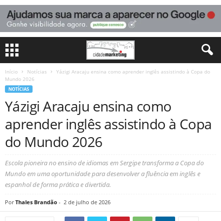
Início
Notícias
Yázigi Aracaju ensina como aprender inglês assistindo à Copa do
Mundo 2026
NOTÍCIAS
Yázigi Aracaju ensina como
aprender inglês assistindo à Copa
do Mundo 2026
Escola pioneira no ensino de idiomas em Sergipe transforma a Copa do
Mundo em uma oportunidade para desenvolver a fluência em inglês e
espanhol de forma prática e divertida.
Por
Thales Brandão
-
2 de julho de 2026