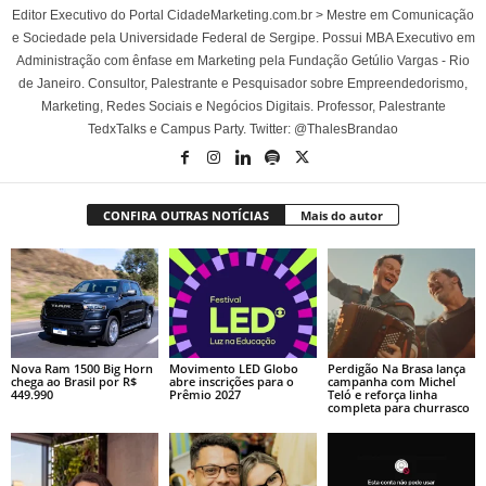
Editor Executivo do Portal CidadeMarketing.com.br > Mestre em Comunicação
e Sociedade pela Universidade Federal de Sergipe. Possui MBA Executivo em
Administração com ênfase em Marketing pela Fundação Getúlio Vargas - Rio
de Janeiro. Consultor, Palestrante e Pesquisador sobre Empreendedorismo,
Marketing, Redes Sociais e Negócios Digitais. Professor, Palestrante
TedxTalks e Campus Party. Twitter: @ThalesBrandao
CONFIRA OUTRAS NOTÍCIAS
Mais do autor
Nova Ram 1500 Big Horn
Movimento LED Globo
Perdigão Na Brasa lança
chega ao Brasil por R$
abre inscrições para o
campanha com Michel
449.990
Prêmio 2027
Teló e reforça linha
completa para churrasco