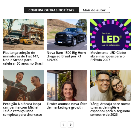
CONFIRA OUTRAS NOTÍCIAS
Mais do autor
Fiat lança coleção de
Nova Ram 1500 Big Horn
Movimento LED Globo
miniaturas do Fiat 147,
chega ao Brasil por R$
abre inscrições para o
Uno e Strada para
449.990
Prêmio 2027
celebrar 50 anos no Brasil
Perdigão Na Brasa lança
Tirolez anuncia nova líder
Yázigi Aracaju abre novas
campanha com Michel
de marketing e growth
turmas de inglês e
Teló e reforça linha
espanhol para o segundo
completa para churrasco
semestre de 2026