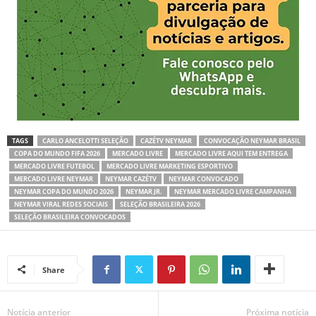
TAGS
CARLO ANCELOTTI SELEÇÃO
CAZÉTV NEYMAR
CONVOCAÇÃO NEYMAR BRASIL
COPA DO MUNDO FIFA 2026
MERCADO LIVRE
MERCADO LIVRE AQUI TEM ENTREGA
MERCADO LIVRE FUTEBOL
MERCADO LIVRE MARKETING ESPORTIVO
MERCADO LIVRE NEYMAR
NEYMAR CAZÉTV
NEYMAR CONVOCADO
NEYMAR COPA DO MUNDO 2026
NEYMAR JR.
NEYMAR MERCADO LIVRE CAMPANHA
NEYMAR VIRAL REDES SOCIAIS
SELEÇÃO BRASILEIRA 2026
SELEÇÃO BRASILEIRA CONVOCADOS
Share
Notícia anterior
Próxima notícia