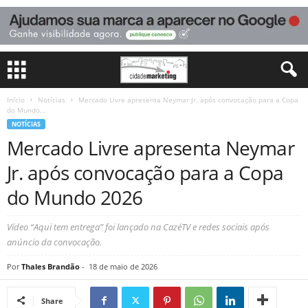
Início
Notícias
Mercado Livre apresenta Neymar Jr. após convocação para a Copa
do Mundo...
NOTÍCIAS
Mercado Livre apresenta Neymar
Jr. após convocação para a Copa
do Mundo 2026
Vídeo “Aqui tem entrega” foi lançado na CazéTV e redes sociais após
anúncio da convocação.
Por
Thales Brandão
-
18 de maio de 2026
Share