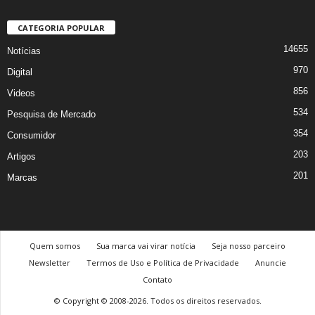
CATEGORIA POPULAR
14655
Notícias
970
Digital
856
Videos
534
Pesquisa de Mercado
354
Consumidor
203
Artigos
201
Marcas
Quem somos
Sua marca vai virar notícia
Seja nosso parceiro
Newsletter
Termos de Uso e Política de Privacidade
Anuncie
Contato
© Copyright © 2008-2026. Todos os direitos reservados.