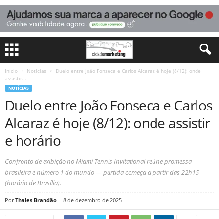
Início
Notícias
Duelo entre João Fonseca e Carlos Alcaraz é hoje (8/12): onde
assistir...
NOTÍCIAS
Duelo entre João Fonseca e Carlos
Alcaraz é hoje (8/12): onde assistir
e horário
Confronto de exibição no Miami Tennis Invitational reúne promessa
brasileira e número 1 do mundo — partida começa a partir das 22h15
(horário de Brasília).
Por
Thales Brandão
-
8 de dezembro de 2025