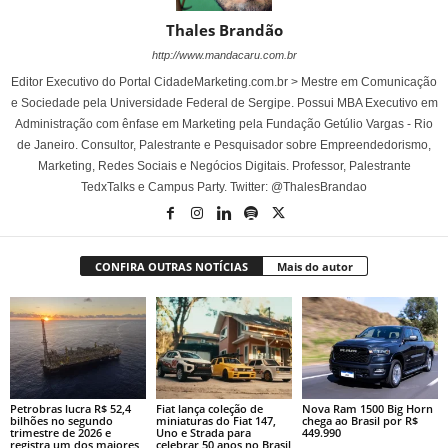
Thales Brandão
http://www.mandacaru.com.br
Editor Executivo do Portal CidadeMarketing.com.br > Mestre em Comunicação
e Sociedade pela Universidade Federal de Sergipe. Possui MBA Executivo em
Administração com ênfase em Marketing pela Fundação Getúlio Vargas - Rio
de Janeiro. Consultor, Palestrante e Pesquisador sobre Empreendedorismo,
Marketing, Redes Sociais e Negócios Digitais. Professor, Palestrante
TedxTalks e Campus Party. Twitter: @ThalesBrandao
CONFIRA OUTRAS NOTÍCIAS
Mais do autor
Petrobras lucra R$ 52,4
Fiat lança coleção de
Nova Ram 1500 Big Horn
bilhões no segundo
miniaturas do Fiat 147,
chega ao Brasil por R$
trimestre de 2026 e
Uno e Strada para
449.990
registra um dos maiores
celebrar 50 anos no Brasil