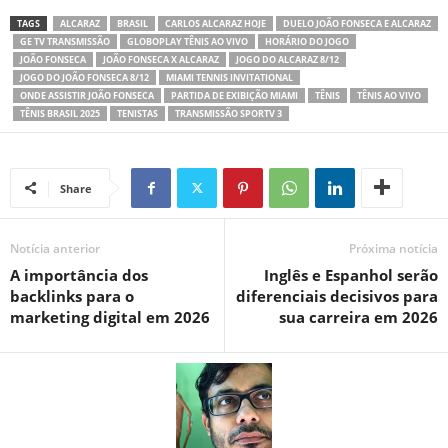
TAGS
ALCARAZ
BRASIL
CARLOS ALCARAZ HOJE
DUELO JOÃO FONSECA E ALCARAZ
GE TV TRANSMISSÃO
GLOBOPLAY TÊNIS AO VIVO
HORÁRIO DO JOGO
JOÃO FONSECA
JOÃO FONSECA X ALCARAZ
JOGO DO ALCARAZ 8/12
JOGO DO JOÃO FONSECA 8/12
MIAMI TENNIS INVITATIONAL
ONDE ASSISTIR JOÃO FONSECA
PARTIDA DE EXIBIÇÃO MIAMI
TÊNIS
TÊNIS AO VIVO
TÊNIS BRASIL 2025
TENISTAS
TRANSMISSÃO SPORTV 3
Share
Notícia anterior
Próxima notícia
A importância dos
Inglês e Espanhol serão
backlinks para o
diferenciais decisivos para
marketing digital em 2026
sua carreira em 2026