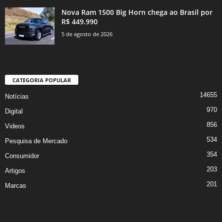
Nova Ram 1500 Big Horn chega ao Brasil por
R$ 449.990
5 de agosto de 2026
CATEGORIA POPULAR
14655
Notícias
970
Digital
856
Videos
534
Pesquisa de Mercado
354
Consumidor
203
Artigos
201
Marcas