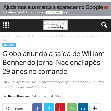
Início
Notícias
Globo anuncia a saída de William Bonner do Jornal Nacional após
29...
NOTÍCIAS
Globo anuncia a saída de William
Bonner do Jornal Nacional após
29 anos no comando
Em 18 de agosto de 2023, o apresentador chegou a marca de 10 mil dias
como titular do Jornal Nacional.
Por
Thales Brandão
-
1 de setembro de 2025
Share