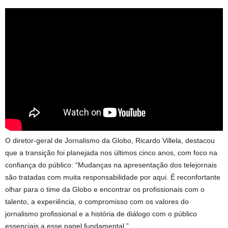
O diretor-geral de Jornalismo da Globo, Ricardo Villela, destacou
que a transição foi planejada nos últimos cinco anos, com foco na
confiança do público: “Mudanças na apresentação dos telejornais
são tratadas com muita responsabilidade por aqui. É reconfortante
olhar para o time da Globo e encontrar os profissionais com o
talento, a experiência, o compromisso com os valores do
jornalismo profissional e a história de diálogo com o público
essenciais a esse papel fundamental.”