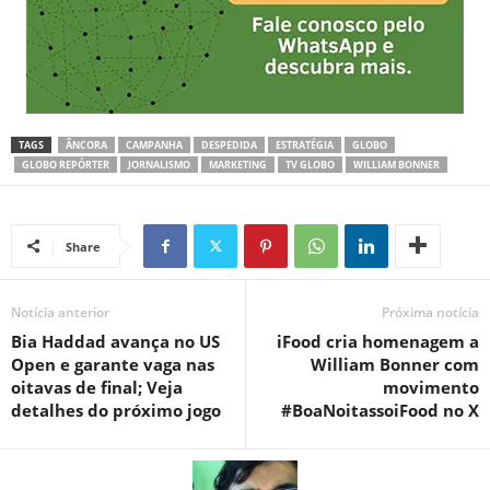
TAGS
ÂNCORA
CAMPANHA
DESPEDIDA
ESTRATÉGIA
GLOBO
GLOBO REPÓRTER
JORNALISMO
MARKETING
TV GLOBO
WILLIAM BONNER
Share
Notícia anterior
Próxima notícia
Bia Haddad avança no US
iFood cria homenagem a
Open e garante vaga nas
William Bonner com
oitavas de final; Veja
movimento
detalhes do próximo jogo
#BoaNoitassoiFood no X