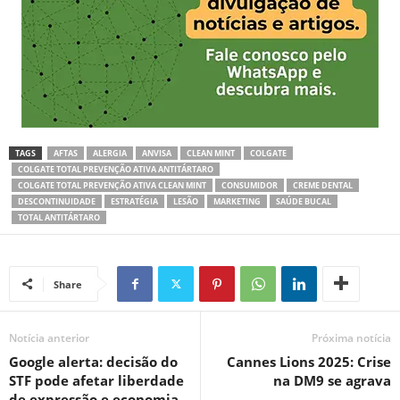
TAGS
AFTAS
ALERGIA
ANVISA
CLEAN MINT
COLGATE
COLGATE TOTAL PREVENÇÃO ATIVA ANTITÁRTARO
COLGATE TOTAL PREVENÇÃO ATIVA CLEAN MINT
CONSUMIDOR
CREME DENTAL
DESCONTINUIDADE
ESTRATÉGIA
LESÃO
MARKETING
SAÚDE BUCAL
TOTAL ANTITÁRTARO
Share
Notícia anterior
Próxima notícia
Google alerta: decisão do
Cannes Lions 2025: Crise
STF pode afetar liberdade
na DM9 se agrava
de expressão e economia