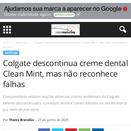
Início
Notícias
Colgate descontinua creme dental Clean Mint, mas não reconhece
falhas
NOTÍCIAS
Colgate descontinua creme dental
Clean Mint, mas não reconhece
falhas
Consumidores relatam reações adversas à linha antitártaro da Colgate.
Mesmo descontinuado, o produto ainda é comercializado no site da marca
por meio de parceiros.
Por
Thales Brandão
-
27 de junho de 2025