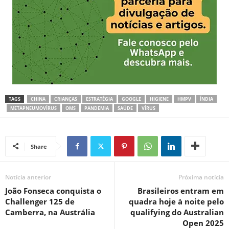
TAGS
CHINA
CRIANÇAS
ESTRATÉGIA
GOOGLE
HIGIENE
HMPV
ÍNDIA
METAPNEUMOVÍRUS
OMS
PANDEMIA
SAÚDE
VÍRUS
Share
Notícia anterior
Próxima notícia
João Fonseca conquista o
Brasileiros entram em
Challenger 125 de
quadra hoje à noite pelo
Camberra, na Austrália
qualifying do Australian
Open 2025