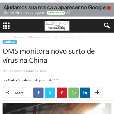
Início
Notícias
OMS monitora novo surto de vírus na China
NOTÍCIAS
OMS monitora novo surto de
vírus na China
O que sabemos sobre o HMPV?
Por
Thales Brandão
-
5 de janeiro de 2025
Share