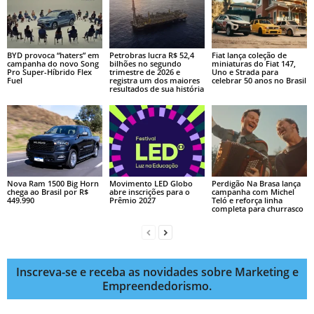
BYD provoca “haters” em
Petrobras lucra R$ 52,4
Fiat lança coleção de
campanha do novo Song
bilhões no segundo
miniaturas do Fiat 147,
Pro Super-Híbrido Flex
trimestre de 2026 e
Uno e Strada para
Fuel
registra um dos maiores
celebrar 50 anos no Brasil
resultados de sua história
Nova Ram 1500 Big Horn
Movimento LED Globo
Perdigão Na Brasa lança
chega ao Brasil por R$
abre inscrições para o
campanha com Michel
449.990
Prêmio 2027
Teló e reforça linha
completa para churrasco
Inscreva-se e receba as novidades sobre Marketing e
Empreendedorismo.