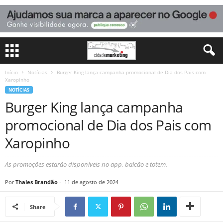
Início
Notícias
Burger King lança campanha promocional de Dia dos Pais com
Xaropinho
NOTÍCIAS
Burger King lança campanha
promocional de Dia dos Pais com
Xaropinho
As promoções estarão disponíveis no app, balcão e totem.
Por
Thales Brandão
-
11 de agosto de 2024
Share