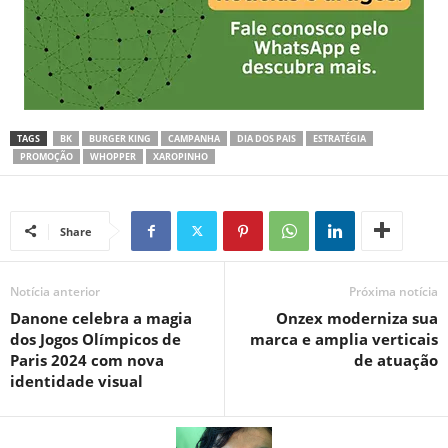
TAGS
BK
BURGER KING
CAMPANHA
DIA DOS PAIS
ESTRATÉGIA
PROMOÇÃO
WHOPPER
XAROPINHO
Share
Notícia anterior
Próxima notícia
Danone celebra a magia
Onzex moderniza sua
dos Jogos Olímpicos de
marca e amplia verticais
Paris 2024 com nova
de atuação
identidade visual