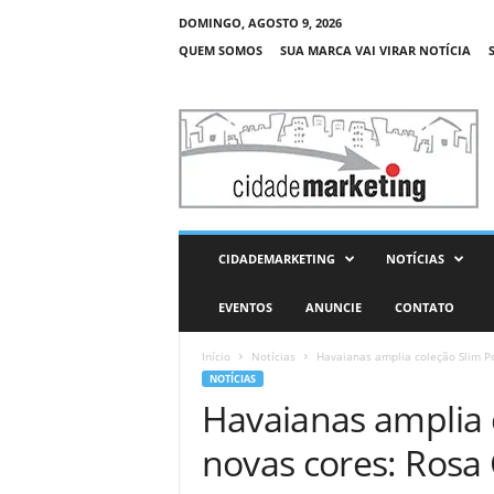
DOMINGO, AGOSTO 9, 2026
QUEM SOMOS
SUA MARCA VAI VIRAR NOTÍCIA
C
i
d
a
d
e
M
CIDADEMARKETING
NOTÍCIAS
a
r
EVENTOS
ANUNCIE
CONTATO
k
e
Início
Notícias
Havaianas amplia coleção Slim Po
t
NOTÍCIAS
i
Havaianas amplia 
n
g
novas cores: Rosa