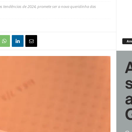
s tendências de 2024, promete ser a nova queridinha das
An