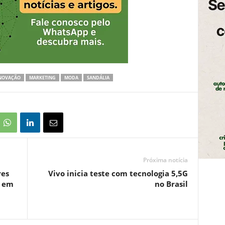
NOVAÇÃO
MARKETING
MODA
SANDÁLIA
Próxima notícia
res
Vivo inicia teste com tecnologia 5,5G
r em
no Brasil