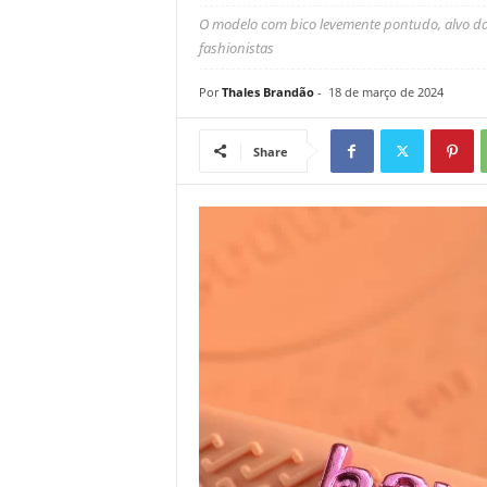
O modelo com bico levemente pontudo, alvo da
fashionistas
Por
Thales Brandão
-
18 de março de 2024
Share